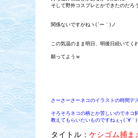
そして野外コスプレとかできたのだろ
関係ないですがねヽ(´ー｀)ノ
この気温のまま明日、明後日続いてく
願ってようｗ
さーさーさーネコのイラストの時間デ
そろそろネコの柄とか苦しいのでネコ
教えてもらいたいものですねぇ┐(´∀｀)
タイトル：
ケシゴム捕ま