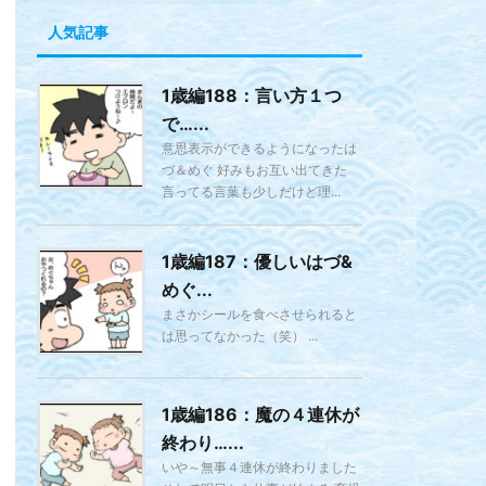
人気記事
1歳編188：言い方１つ
で…...
意思表示ができるようになったは
づ＆めぐ 好みもお互い出てきた
言ってる言葉も少しだけど理...
1歳編187：優しいはづ&
めぐ...
まさかシールを食べさせられると
は思ってなかった（笑） ...
1歳編186：魔の４連休が
終わり…...
いや～無事４連休が終わりました