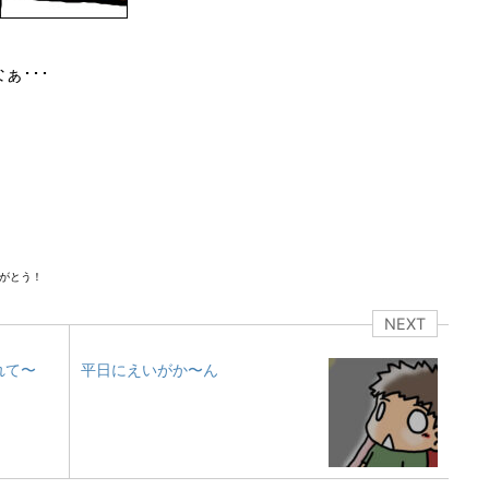
･･･
！
がとう！
NEXT
れて〜
平日にえいがか〜ん