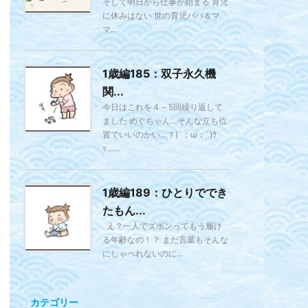
そして明日から仕事が始まる 育児
に休みはない 世の育児パパ＆マ
マ...
1歳編185：双子永久機
関...
今日はこれを４～5回繰り返して
ました めぐちゃん…そんな立ち位
置でいいのかい…？(´；ω；`)ｳ
ｯ…...
1歳編189：ひとりででき
たもん...
え？一人でズボンってもう履け
る年齢なの！？ まだ言葉もそんな
にしゃべれないのに...
カテゴリー