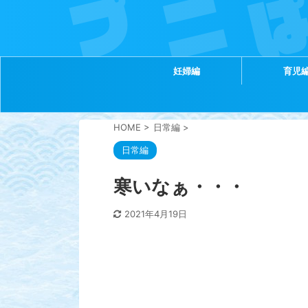
妊婦編
育児
HOME
>
日常編
>
日常編
寒いなぁ・・・
2021年4月19日