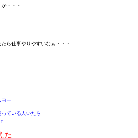
うか・・・
れたら仕事やりやすいなぁ・・・
スヨー
飼っている人いたら
┌
えた