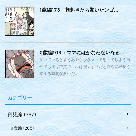
1歳編173：朝起きたら驚いたンゴ...
0歳編103：ママにはかなわないなぁ...
泣いているとすぐあやさなきゃって思ってしまう自
分でも澪は声質でこれは寝ぐずりだと判断普段長く
接する時間が多いだ...
カテゴリー
育児編 (397)
0歳編 (205)