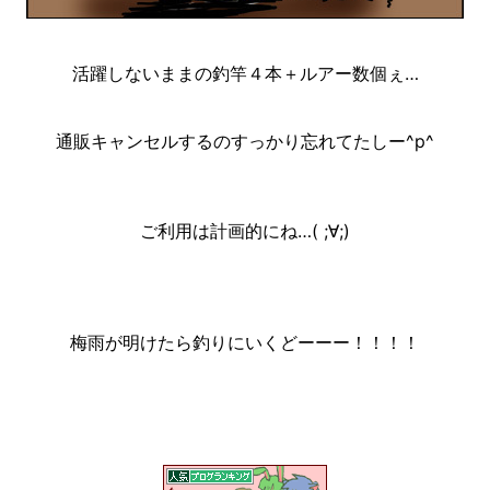
活躍しないままの釣竿４本＋ルアー数個ぇ…
通販キャンセルするのすっかり忘れてたしー^p^
ご利用は計画的にね…( ;∀;)
梅雨が明けたら釣りにいくどーーー！！！！