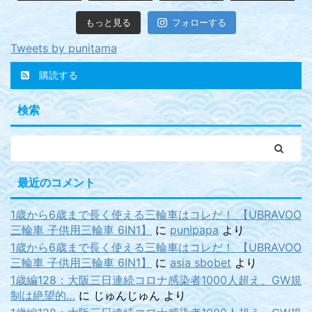
もっと見る
フォローする
Tweets by punitama
購読する
検索
最近のコメント
1歳から6歳まで長く使える三輪車はコレだ！ 【UBRAVOO
三輪車 子供用三輪車 6IN1】
に
punipapa
より
1歳から6歳まで長く使える三輪車はコレだ！ 【UBRAVOO
三輪車 子供用三輪車 6IN1】
に
asia sbobet
より
1歳編128：大阪三日連続コロナ感染者1000人超え、GW規
制は絶望的…
に
じゅんじゅん
より