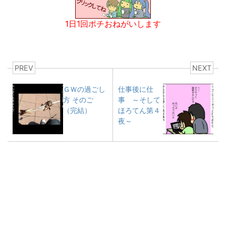
1日1回ポチおねがいします
PREV
NEXT
ＧＷの過ごし
仕事後に仕
方 そのご
事 ～そして
（完結）
ほろてん第４
夜～