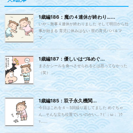
1歳編186：魔の４連休が終わり…...
いや～無事４連休が終わりました そして明日から仕
事が始まる 育児に休みはない 世の育児パパ＆マ
マ...
1歳編187：優しいはづ&めぐ...
まさかシールを食べさせられるとは思ってなかった
（笑） ...
1歳編185：双子永久機関...
今日はこれを４～5回繰り返してました めぐちゃ
ん…そんな立ち位置でいいのかい…？(´；ω；`)ｳ
ｯ…...