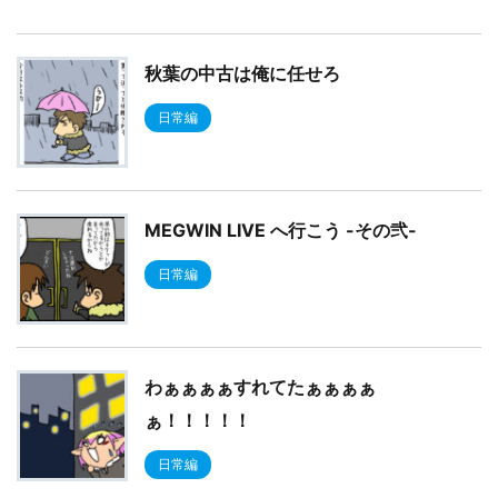
秋葉の中古は俺に任せろ
日常編
MEGWIN LIVE へ行こう -その弐-
日常編
わぁぁぁぁすれてたぁぁぁぁ
ぁ！！！！！
日常編