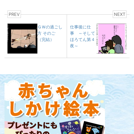
PREV
NEXT
ＧＷの過ごし
仕事後に仕
方 そのご
事 ～そして
（完結）
ほろてん第４
夜～