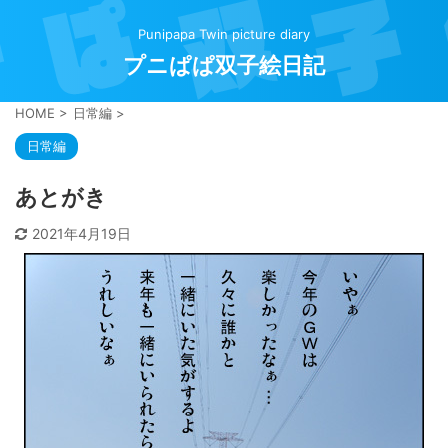
Punipapa Twin picture diary
プニぱぱ双子絵日記
HOME
>
日常編
>
日常編
あとがき
2021年4月19日