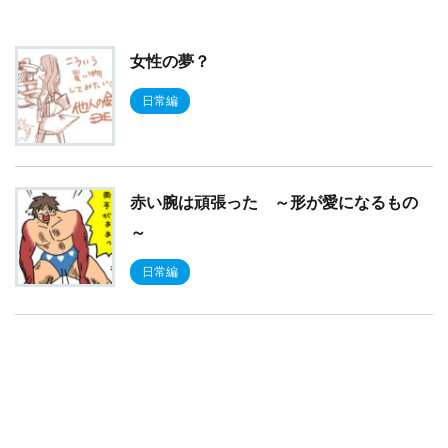
女性の夢？
日常編
赤い腕は頑張った ～形が愛になるもの
～
日常編