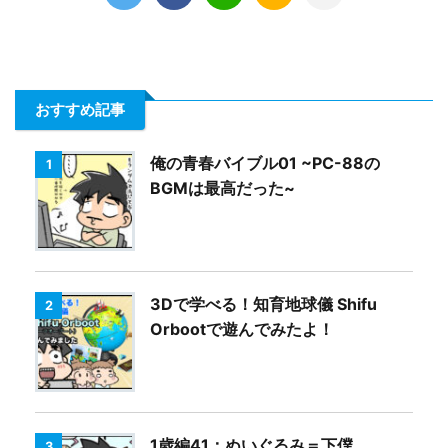
おすすめ記事
俺の青春バイブル01 ~PC-88の
1
BGMは最高だった~
3Dで学べる！知育地球儀 Shifu
2
Orbootで遊んでみたよ！
1歳編41：ぬいぐるみ＝下僕
3