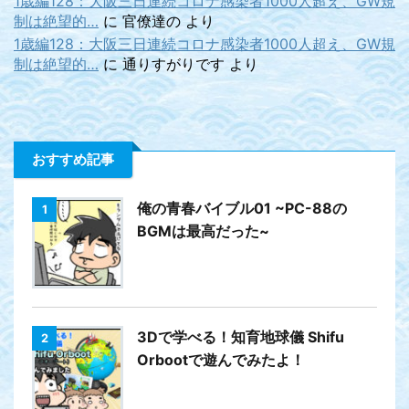
1歳編128：大阪三日連続コロナ感染者1000人超え、GW規
制は絶望的…
に
官僚達の
より
1歳編128：大阪三日連続コロナ感染者1000人超え、GW規
制は絶望的…
に
通りすがりです
より
おすすめ記事
俺の青春バイブル01 ~PC-88の
1
BGMは最高だった~
3Dで学べる！知育地球儀 Shifu
2
Orbootで遊んでみたよ！