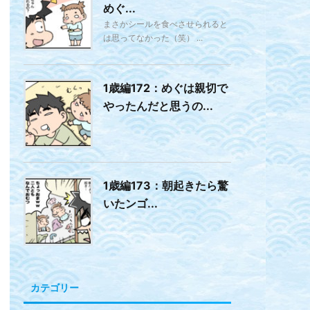
めぐ...
まさかシールを食べさせられると
は思ってなかった（笑） ...
1歳編172：めぐは親切で
やったんだと思うの...
1歳編173：朝起きたら驚
いたンゴ...
カテゴリー