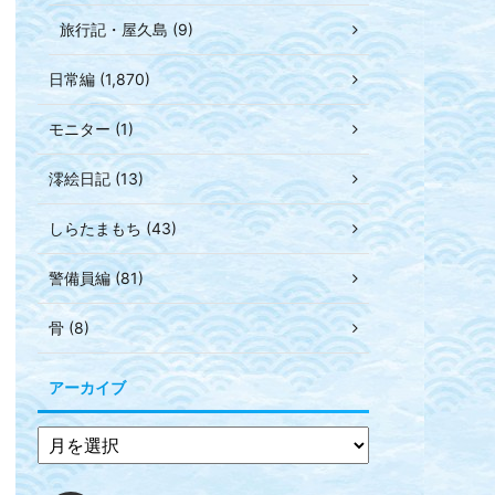
旅行記・屋久島 (9)
日常編 (1,870)
モニター (1)
澪絵日記 (13)
しらたまもち (43)
警備員編 (81)
骨 (8)
アーカイブ