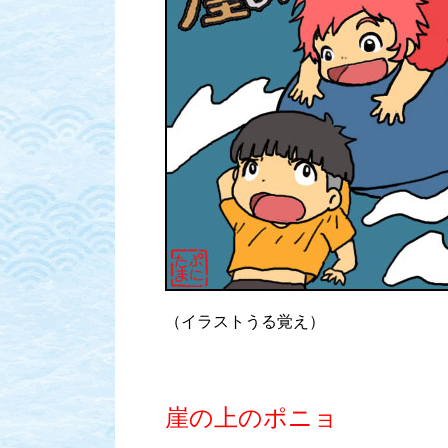
（イラストうる覚え）
崖の上のポニョ