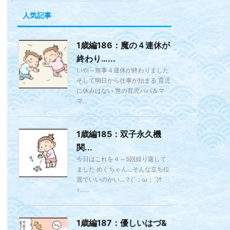
人気記事
1歳編186：魔の４連休が
終わり…...
いや～無事４連休が終わりました
そして明日から仕事が始まる 育児
に休みはない 世の育児パパ＆マ
マ...
1歳編185：双子永久機
関...
今日はこれを４～5回繰り返して
ました めぐちゃん…そんな立ち位
置でいいのかい…？(´；ω；`)ｳ
ｯ…...
1歳編187：優しいはづ&