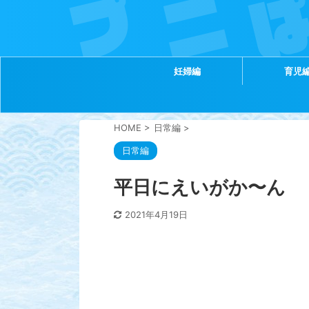
妊婦編
育児
HOME
>
日常編
>
日常編
平日にえいがか〜ん
2021年4月19日