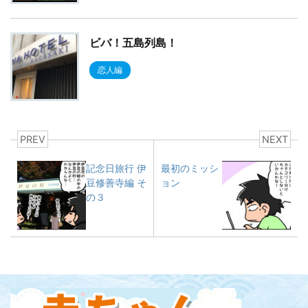
ビバ！五島列島！
恋人編
PREV
NEXT
記念日旅行 伊
最初のミッシ
豆修善寺編 そ
ョン
の３