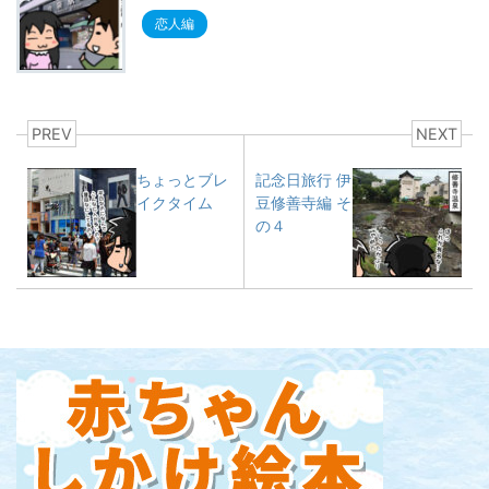
恋人編
PREV
NEXT
ちょっとブレ
記念日旅行 伊
イクタイム
豆修善寺編 そ
の４