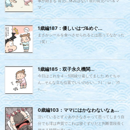
事が始まる 育児に休みはない 世の育児パパ＆マ
マ...
1歳編187：優しいはづ&めぐ...
まさかシールを食べさせられるとは思ってなかった
（笑） ...
1歳編185：双子永久機関...
今日はこれを４～5回繰り返してました めぐちゃ
ん…そんな立ち位置でいいのかい…？(´；ω；`)ｳ
ｯ…...
0歳編103：ママにはかなわないなぁ...
泣いているとすぐあやさなきゃって思ってしまう自
分でも澪は声質でこれは寝ぐずりだと判断普段長く
接する時間が多いだ...