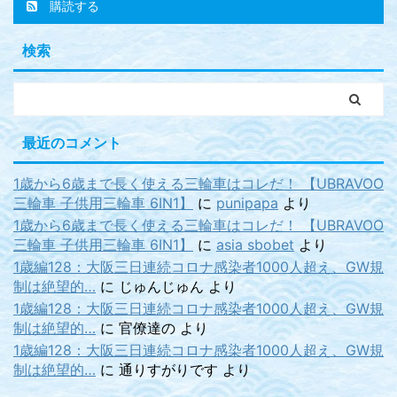
購読する
検索
最近のコメント
1歳から6歳まで長く使える三輪車はコレだ！ 【UBRAVOO
三輪車 子供用三輪車 6IN1】
に
punipapa
より
1歳から6歳まで長く使える三輪車はコレだ！ 【UBRAVOO
三輪車 子供用三輪車 6IN1】
に
asia sbobet
より
1歳編128：大阪三日連続コロナ感染者1000人超え、GW規
制は絶望的…
に
じゅんじゅん
より
1歳編128：大阪三日連続コロナ感染者1000人超え、GW規
制は絶望的…
に
官僚達の
より
1歳編128：大阪三日連続コロナ感染者1000人超え、GW規
制は絶望的…
に
通りすがりです
より