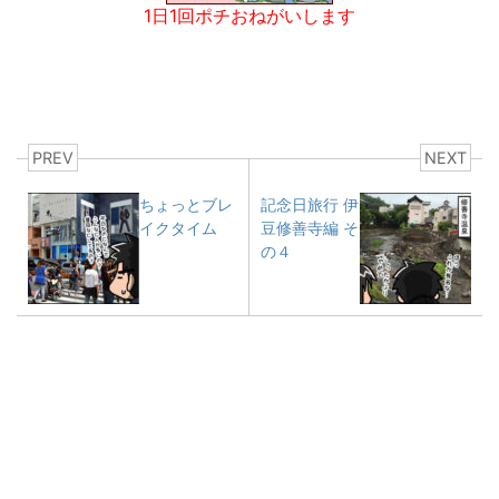
1日1回ポチおねがいします
PREV
NEXT
ちょっとブレ
記念日旅行 伊
イクタイム
豆修善寺編 そ
の４