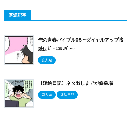
関連記事
俺の青春バイブル05 ~ダイヤルアップ接
続はﾋﾟ~ﾋｮﾛﾛﾊﾟｰ~
恋人編
【澪絵日記】ネタ出しまでが修羅場
恋人編
澪絵日記