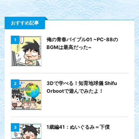
おすすめ記事
俺の青春バイブル01 ~PC-88の
1
BGMは最高だった~
3Dで学べる！知育地球儀 Shifu
2
Orbootで遊んでみたよ！
1歳編41：ぬいぐるみ＝下僕
3