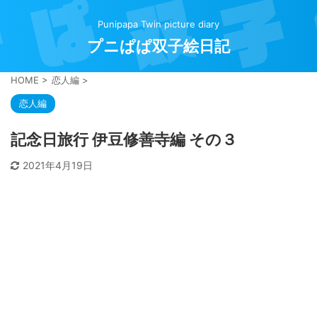
Punipapa Twin picture diary
プニぱぱ双子絵日記
HOME
>
恋人編
>
恋人編
記念日旅行 伊豆修善寺編 その３
2021年4月19日