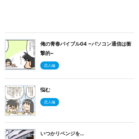
俺の青春バイブル04 ~パソコン通信は衝
撃的~
恋人編
悩む
恋人編
いつかリベンジを…