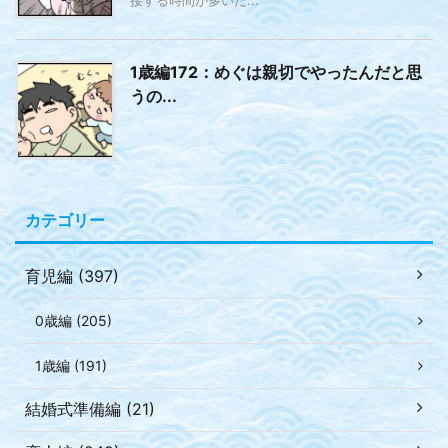
1歳編172：めぐは親切でやったんだと思
うの...
カテゴリー
育児編 (397)
0歳編 (205)
1歳編 (191)
結婚式準備編 (21)