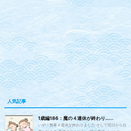
人気記事
1歳編186：魔の４連休が終わり…...
いや～無事４連休が終わりました そして明日から仕