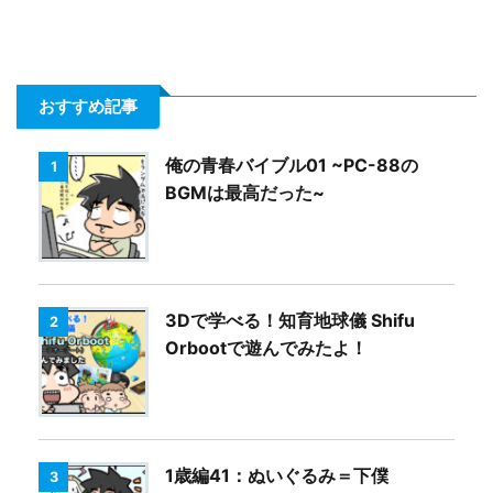
おすすめ記事
俺の青春バイブル01 ~PC-88の
1
BGMは最高だった~
3Dで学べる！知育地球儀 Shifu
2
Orbootで遊んでみたよ！
1歳編41：ぬいぐるみ＝下僕
3