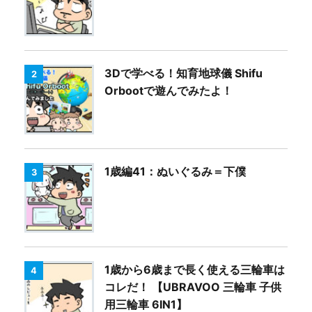
3Dで学べる！知育地球儀 Shifu
2
Orbootで遊んでみたよ！
1歳編41：ぬいぐるみ＝下僕
3
1歳から6歳まで長く使える三輪車は
4
コレだ！ 【UBRAVOO 三輪車 子供
用三輪車 6IN1】