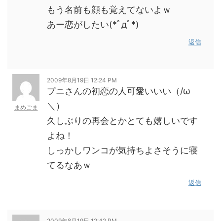
もう名前も顔も覚えてないよｗ
あー恋がしたい(*ﾟдﾟ*)
返信
2009年8月19日 12:24 PM
プニさんの初恋の人可愛いいい（/ω
＼）
まめごま
久しぶりの再会とかとても嬉しいです
よね！
しっかしワンコが気持ちよさそうに寝
てるなあｗ
返信
2009年8月19日 12:42 PM