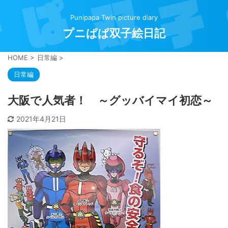
Punipapa Twin picture diary
プニぱぱ双子絵日記
HOME
>
日常編
>
日常編
大阪で人気者！ ～グッバイマイ初恋～
2021年4月21日