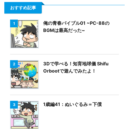
おすすめ記事
俺の青春バイブル01 ~PC-88の
1
BGMは最高だった~
3Dで学べる！知育地球儀 Shifu
2
Orbootで遊んでみたよ！
1歳編41：ぬいぐるみ＝下僕
3