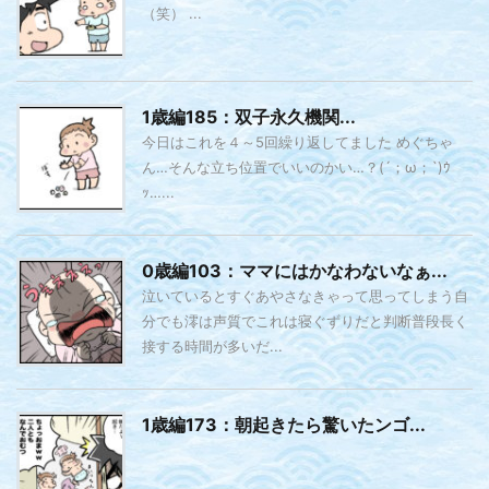
（笑） ...
1歳編185：双子永久機関...
今日はこれを４～5回繰り返してました めぐちゃ
ん…そんな立ち位置でいいのかい…？(´；ω；`)ｳ
ｯ…...
0歳編103：ママにはかなわないなぁ...
泣いているとすぐあやさなきゃって思ってしまう自
分でも澪は声質でこれは寝ぐずりだと判断普段長く
接する時間が多いだ...
1歳編173：朝起きたら驚いたンゴ...