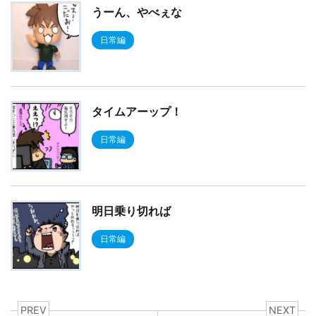
うーん、やべぇな
日常編
タイムアーップ！
日常編
明日乗り切れば
日常編
PREV
NEXT