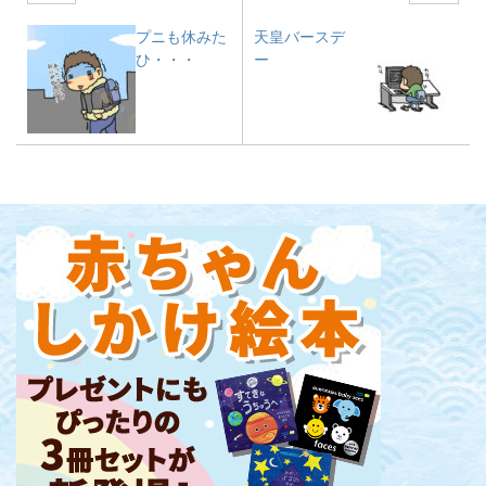
プニも休みた
天皇バースデ
ひ・・・
ー