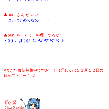
▲puni さん が いい
・は、はじめてなの・・・
▲puni を どう 料理 するか
・((((；ﾟДﾟ)))ｶﾞｸｶﾞｸｶﾞｸﾌﾞﾙﾌﾞﾙﾌﾞﾙ
※まだ年賀状募集中ですおー！（詳しくは１２月１２日の
日記でヽ(´ー｀)ノ