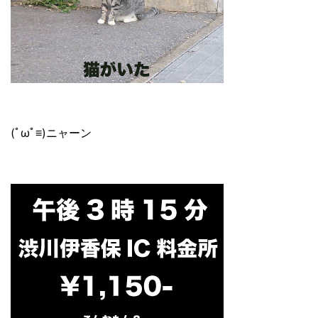
(ﾟωﾟ≡)ニャーン