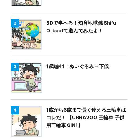
3Dで学べる！知育地球儀 Shifu
2
Orbootで遊んでみたよ！
1歳編41：ぬいぐるみ＝下僕
3
1歳から6歳まで長く使える三輪車は
4
コレだ！ 【UBRAVOO 三輪車 子供
用三輪車 6IN1】