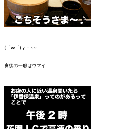
(゜∞゜)ｙ－~~
食後の一服はウマイ