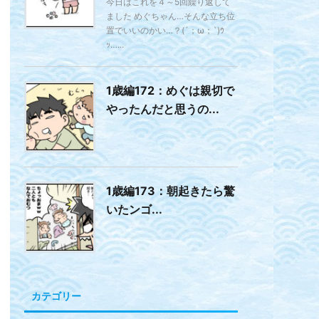
今日はこれを４～5回繰り返して
ました めぐちゃん…そんな立ち位
置でいいのかい…？(´；ω；`)ｳ
ｯ…...
1歳編172：めぐは親切で
やったんだと思うの...
1歳編173：朝起きたら驚
いたンゴ...
カテゴリー