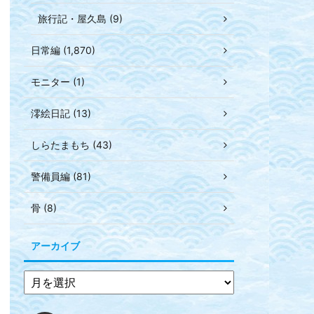
旅行記・屋久島 (9)
日常編 (1,870)
モニター (1)
澪絵日記 (13)
しらたまもち (43)
警備員編 (81)
骨 (8)
アーカイブ