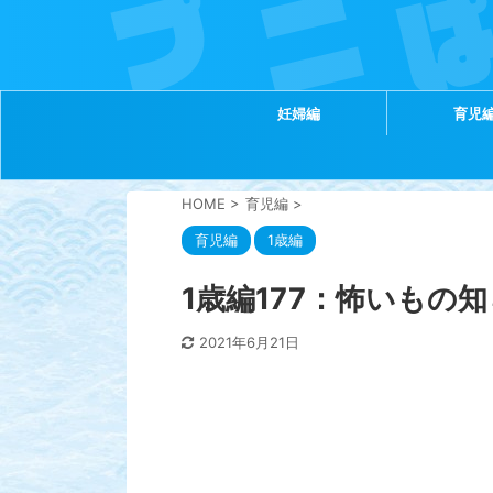
妊婦編
育児
HOME
>
育児編
>
育児編
1歳編
1歳編177：怖いもの
2021年6月21日