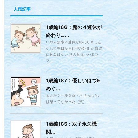
人気記事
1歳編186：魔の４連休が
終わり…...
いや～無事４連休が終わりました
そして明日から仕事が始まる 育児
に休みはない 世の育児パパ＆マ
マ...
1歳編187：優しいはづ&
めぐ...
まさかシールを食べさせられると
は思ってなかった（笑） ...
1歳編185：双子永久機
関...