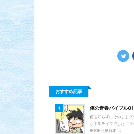
おすすめ記事
俺の青春バイブル01 
1
何も知らずにそのままプ
な中学ライフでした この話
BOOK) [単行本 ...