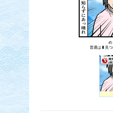
め
普通は🐛見