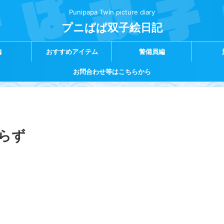
Punipapa Twin picture diary
プニぱぱ双子絵日記
編
おすすめアイテム
警備員編
お問合わせ等はこちらから
知らず