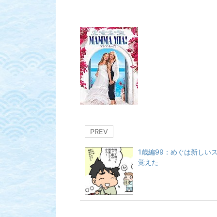
PREV
1歳編99：めぐは新しい
覚えた