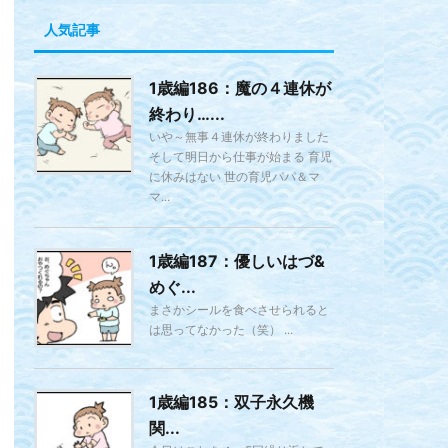
人気記事
1歳編186：魔の４連休が
終わり…...
いや～無事４連休が終わりました
そして明日から仕事が始まる 育児
に休みはない 世の育児パパ＆マ
マ...
1歳編187：優しいはづ&
めぐ...
まさかシールを食べさせられると
は思ってなかった（笑） ...
1歳編185：双子永久機
関...