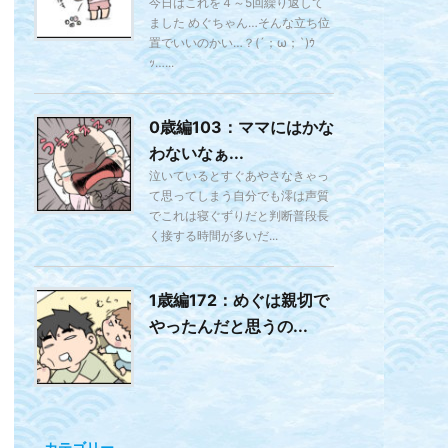
今日はこれを４～5回繰り返して
ました めぐちゃん…そんな立ち位
置でいいのかい…？(´；ω；`)ｳ
ｯ…...
0歳編103：ママにはかな
わないなぁ...
泣いているとすぐあやさなきゃっ
て思ってしまう自分でも澪は声質
でこれは寝ぐずりだと判断普段長
く接する時間が多いだ...
1歳編172：めぐは親切で
やったんだと思うの...
カテゴリー