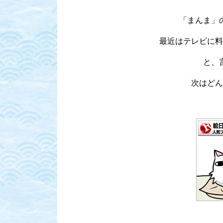
「まんま」
最近はテレビに料
と、
次はどん