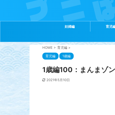
妊婦編
育児
HOME
>
育児編
>
育児編
1歳編
1歳編100：まんまゾ
2021年5月10日