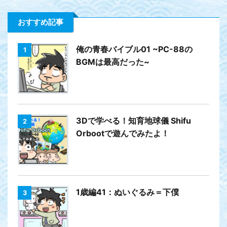
おすすめ記事
俺の青春バイブル01 ~PC-88の
1
BGMは最高だった~
3Dで学べる！知育地球儀 Shifu
2
Orbootで遊んでみたよ！
1歳編41：ぬいぐるみ＝下僕
3