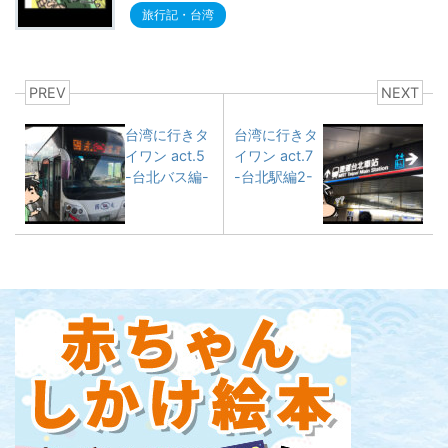
旅行記・台湾
PREV
NEXT
台湾に行きタ
台湾に行きタ
イワン act.5
イワン act.7
-台北バス編-
-台北駅編2-