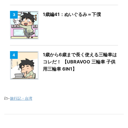
1歳編41：ぬいぐるみ＝下僕
3
1歳から6歳まで長く使える三輪車は
4
コレだ！ 【UBRAVOO 三輪車 子供
用三輪車 6IN1】
-
旅行記・台湾