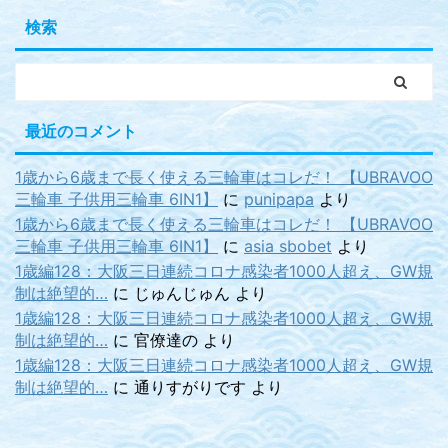
検索
最近のコメント
1歳から6歳まで長く使える三輪車はコレだ！ 【UBRAVOO
三輪車 子供用三輪車 6IN1】
に
punipapa
より
1歳から6歳まで長く使える三輪車はコレだ！ 【UBRAVOO
三輪車 子供用三輪車 6IN1】
に
asia sbobet
より
1歳編128：大阪三日連続コロナ感染者1000人超え、GW規
制は絶望的…
に
じゅんじゅん
より
1歳編128：大阪三日連続コロナ感染者1000人超え、GW規
制は絶望的…
に
官僚達の
より
1歳編128：大阪三日連続コロナ感染者1000人超え、GW規
制は絶望的…
に
通りすがりです
より