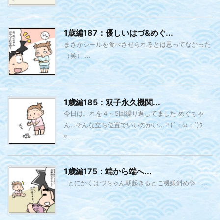
1歳編187：優しいはづ&めぐ...
まさかシールを食べさせられるとは思ってなかった
（笑） ...
1歳編185：双子永久機関...
今日はこれを４～5回繰り返してました めぐちゃ
ん…そんな立ち位置でいいのかい…？(´；ω；`)ｳ
ｯ…...
1歳編175：端から端へ...
とにかくはづちゃん朝起きるとご機嫌斜め💦 ...