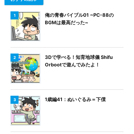
俺の青春バイブル01 ~PC-88の
1
BGMは最高だった~
3Dで学べる！知育地球儀 Shifu
2
Orbootで遊んでみたよ！
1歳編41：ぬいぐるみ＝下僕
3