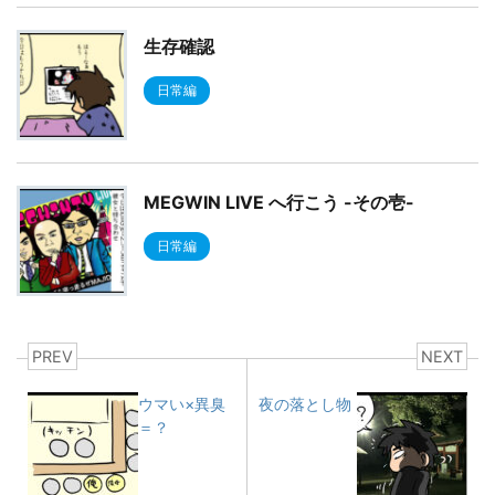
生存確認
日常編
MEGWIN LIVE へ行こう -その壱-
日常編
PREV
NEXT
ウマい×異臭
夜の落とし物
＝？