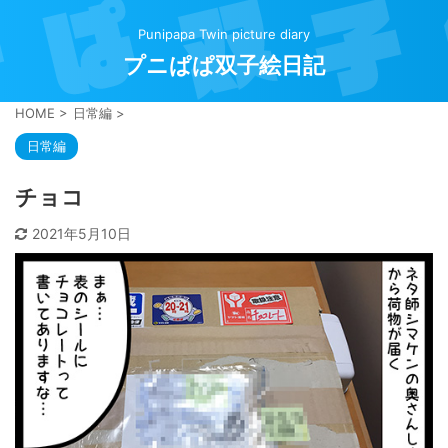
Punipapa Twin picture diary
プニぱぱ双子絵日記
HOME
>
日常編
>
日常編
チョコ
2021年5月10日