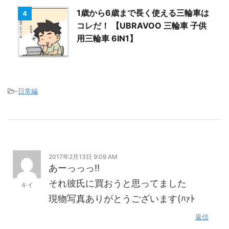
1歳から6歳まで長く使える三輪車は
4
コレだ！ 【UBRAVOO 三輪車 子供
用三輪車 6IN1】
-
日常編
2017年2月13日 9:09 AM
あーっっっ!!
それ彼氏に買おうと思ってました
キイ
現物写真ありがとうございます(ﾊｧﾄ
返信