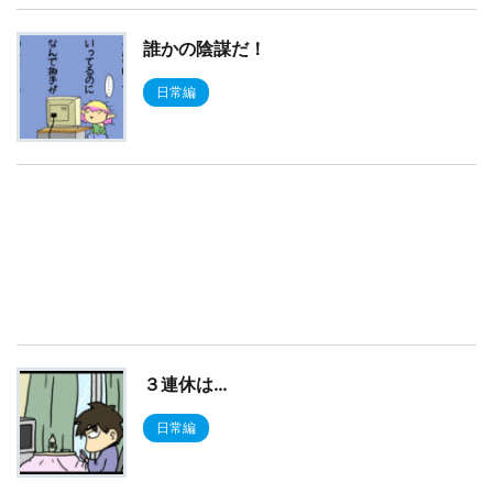
誰かの陰謀だ！
日常編
３連休は…
日常編