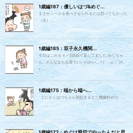
1歳編187：優しいはづ&めぐ...
まさかシールを食べさせられるとは思ってなかった
（笑） ...
1歳編185：双子永久機関...
今日はこれを４～5回繰り返してました めぐちゃ
ん…そんな立ち位置でいいのかい…？(´；ω；`)ｳ
ｯ…...
1歳編175：端から端へ...
とにかくはづちゃん朝起きるとご機嫌斜め💦 ...
1歳編172：めぐは親切でやったんだと思