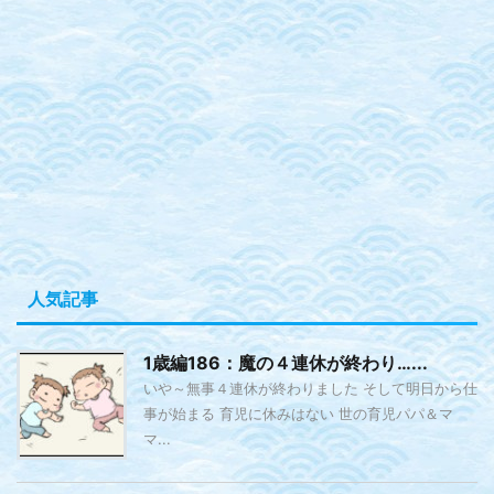
人気記事
1歳編186：魔の４連休が終わり…...
いや～無事４連休が終わりました そして明日から仕
事が始まる 育児に休みはない 世の育児パパ＆マ
マ...