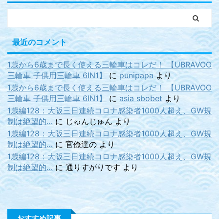
最近のコメント
1歳から6歳まで長く使える三輪車はコレだ！ 【UBRAVOO
三輪車 子供用三輪車 6IN1】
に
punipapa
より
1歳から6歳まで長く使える三輪車はコレだ！ 【UBRAVOO
三輪車 子供用三輪車 6IN1】
に
asia sbobet
より
1歳編128：大阪三日連続コロナ感染者1000人超え、GW規
制は絶望的…
に
じゅんじゅん
より
1歳編128：大阪三日連続コロナ感染者1000人超え、GW規
制は絶望的…
に
官僚達の
より
1歳編128：大阪三日連続コロナ感染者1000人超え、GW規
制は絶望的…
に
通りすがりです
より
おすすめ記事