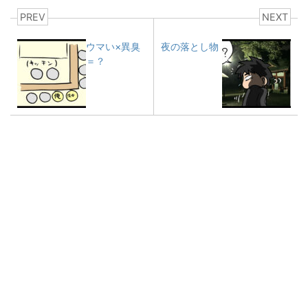
PREV
NEXT
ウマい×異臭
夜の落とし物
＝？