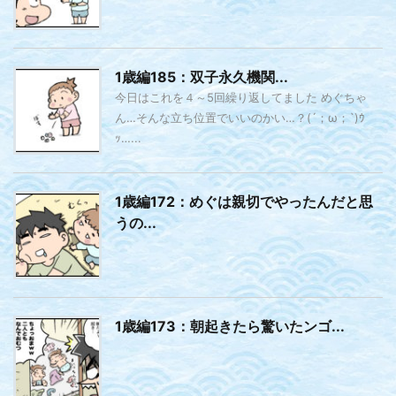
1歳編185：双子永久機関...
今日はこれを４～5回繰り返してました めぐちゃ
ん…そんな立ち位置でいいのかい…？(´；ω；`)ｳ
ｯ…...
1歳編172：めぐは親切でやったんだと思
うの...
1歳編173：朝起きたら驚いたンゴ...