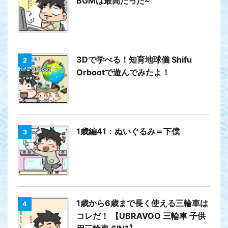
BGMは最高だった~
3Dで学べる！知育地球儀 Shifu
2
Orbootで遊んでみたよ！
1歳編41：ぬいぐるみ＝下僕
3
1歳から6歳まで長く使える三輪車は
4
コレだ！ 【UBRAVOO 三輪車 子供