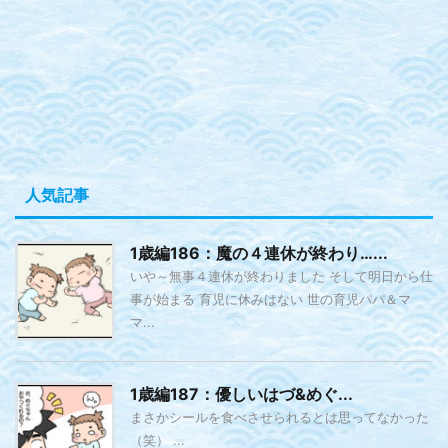
人気記事
1歳編186：魔の４連休が終わり…...
いや～無事４連休が終わりました そして明日から仕
事が始まる 育児に休みはない 世の育児パパ＆マ
マ...
1歳編187：優しいはづ&めぐ...
まさかシールを食べさせられるとは思ってなかった
（笑） ...