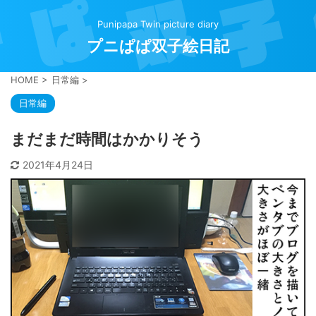
Punipapa Twin picture diary
プニぱぱ双子絵日記
HOME
>
日常編
>
日常編
まだまだ時間はかかりそう
2021年4月24日