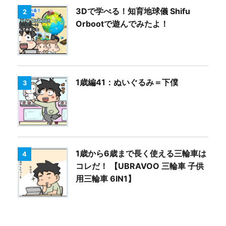
3Dで学べる！知育地球儀 Shifu
2
Orbootで遊んでみたよ！
1歳編41：ぬいぐるみ＝下僕
3
1歳から6歳まで長く使える三輪車は
4
コレだ！ 【UBRAVOO 三輪車 子供
用三輪車 6IN1】