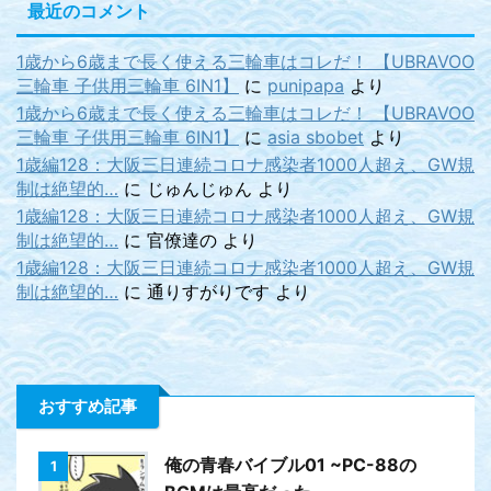
最近のコメント
1歳から6歳まで長く使える三輪車はコレだ！ 【UBRAVOO
三輪車 子供用三輪車 6IN1】
に
punipapa
より
1歳から6歳まで長く使える三輪車はコレだ！ 【UBRAVOO
三輪車 子供用三輪車 6IN1】
に
asia sbobet
より
1歳編128：大阪三日連続コロナ感染者1000人超え、GW規
制は絶望的…
に
じゅんじゅん
より
1歳編128：大阪三日連続コロナ感染者1000人超え、GW規
制は絶望的…
に
官僚達の
より
1歳編128：大阪三日連続コロナ感染者1000人超え、GW規
制は絶望的…
に
通りすがりです
より
おすすめ記事
俺の青春バイブル01 ~PC-88の
1