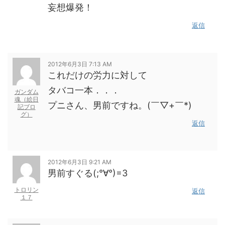
妄想爆発！
返信
2012年6月3日 7:13 AM
これだけの労力に対して
タバコ一本．．．
ガンダム
魂（絵日
プニさん、男前ですね。(￣▽+￣*)
記ブロ
グ）
返信
2012年6月3日 9:21 AM
男前すぐる(;°∀°)=3
トロリン
返信
１７