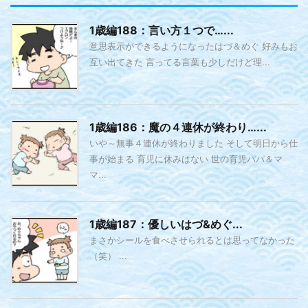
1歳編188：言い方１つで…...
意思表示ができるようになったはづ＆めぐ 好みもお
互い出てきた 言ってる言葉も少しだけど理...
1歳編186：魔の４連休が終わり…...
いや～無事４連休が終わりました そして明日から仕
事が始まる 育児に休みはない 世の育児パパ＆マ
マ...
1歳編187：優しいはづ&めぐ...
まさかシールを食べさせられるとは思ってなかった
（笑） ...