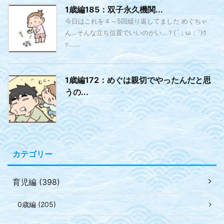
1歳編185：双子永久機関...
今日はこれを４～5回繰り返してました めぐちゃ
ん…そんな立ち位置でいいのかい…？(´；ω；`)ｳ
ｯ…...
1歳編172：めぐは親切でやったんだと思
うの...
カテゴリー
育児編 (398)
0歳編 (205)