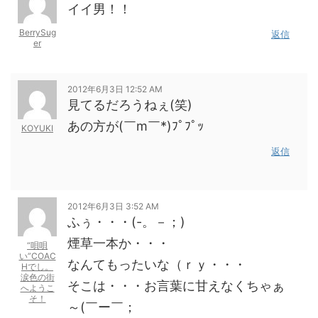
イイ男！！
BerrySug
返信
er
2012年6月3日 12:52 AM
見てるだろうねぇ(笑)
あの方が(￣m￣*)ﾌﾟﾌﾟｯ
KOYUKI
返信
2012年6月3日 3:52 AM
ふぅ・・・(-。－；)
煙草一本か・・・
“唄唄
い”COAC
なんてもったいな（ｒｙ・・・
Hでし。
涙色の街
そこは・・・お言葉に甘えなくちゃぁ
へようこ
そ！
～(￣ー￣；