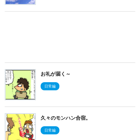
お礼が届く～
日常編
久々のモンハン合宿。
日常編