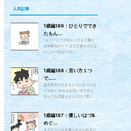
人気記事
1歳編189：ひとりででき
たもん...
え？一人でズボンってもう履け
る年齢なの！？ まだ言葉もそんな
にしゃべれないのに...
1歳編188：言い方１つ
で…...
意思表示ができるようになったは
づ＆めぐ 好みもお互い出てきた
言ってる言葉も少しだけど理...
1歳編187：優しいはづ&
めぐ...
まさかシールを食べさせられると