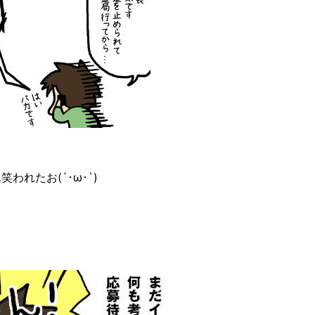
…笑われたお(´･ω･`)