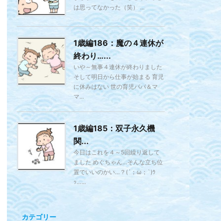
は思ってなかった（笑） ...
1歳編186：魔の４連休が
終わり…...
いや～無事４連休が終わりました
そして明日から仕事が始まる 育児
に休みはない 世の育児パパ＆マ
マ...
1歳編185：双子永久機
関...
今日はこれを４～5回繰り返して
ました めぐちゃん…そんな立ち位
置でいいのかい…？(´；ω；`)ｳ
ｯ…...
カテゴリー