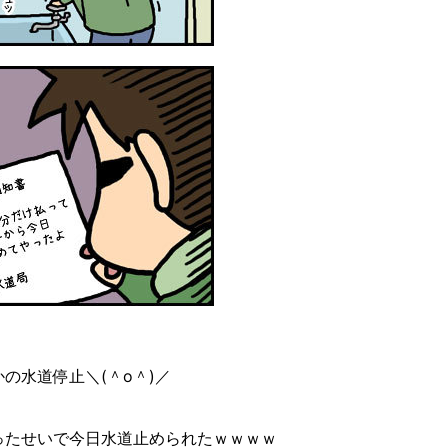
の水道停止＼(＾o＾)／
ったせいで今日水道止められたｗｗｗｗ