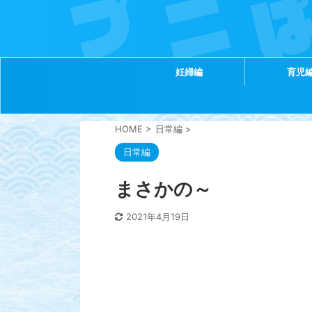
妊婦編
育児
HOME
>
日常編
>
日常編
まさかの～
2021年4月19日