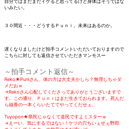
自分ではまだまだイケると思ってるけど身体はそうではな
いみたい。
３０間近・・・どうするＰｕｎｉ。未来はあるのか。
遅くなりましたけど拍手コメントいただいておりますので
こちらに対しても返信させていただきマンモスー
～拍手コメント返信～
Reko★Puniさん、体の方は大丈夫かしら？無理しちゃダ
メだおｗ
→Rekoさん心配してくださってありがとうございますで
す。この通り、Ｐｕｎｉはまだ生きておられます。死んだ
ら線香の一本くらいたててやってくだせぇ。
Tuyopon★県民じゃなくて道民ですよミスターｗ
→えーい、気にするではない！ケツの穴ちいぇせぇ野郎