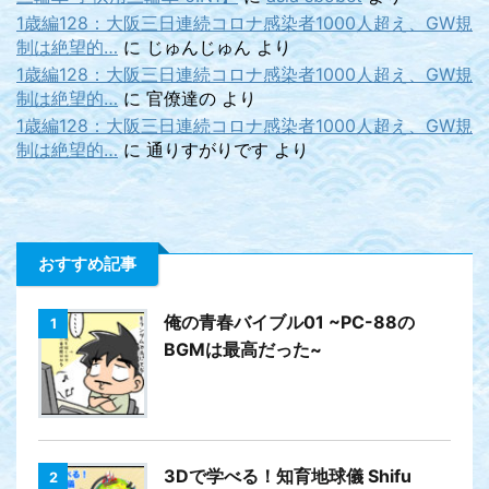
1歳編128：大阪三日連続コロナ感染者1000人超え、GW規
制は絶望的…
に
じゅんじゅん
より
1歳編128：大阪三日連続コロナ感染者1000人超え、GW規
制は絶望的…
に
官僚達の
より
1歳編128：大阪三日連続コロナ感染者1000人超え、GW規
制は絶望的…
に
通りすがりです
より
おすすめ記事
俺の青春バイブル01 ~PC-88の
1
BGMは最高だった~
3Dで学べる！知育地球儀 Shifu
2