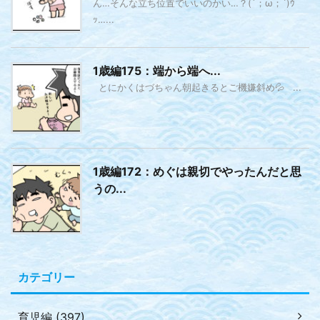
ん…そんな立ち位置でいいのかい…？(´；ω；`)ｳ
ｯ…...
1歳編175：端から端へ...
とにかくはづちゃん朝起きるとご機嫌斜め💦 ...
1歳編172：めぐは親切でやったんだと思
うの...
カテゴリー
育児編 (397)