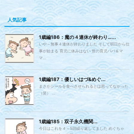
人気記事
1歳編186：魔の４連休が終わり…...
いや～無事４連休が終わりました そして明日から仕
事が始まる 育児に休みはない 世の育児パパ＆マ
マ...
1歳編187：優しいはづ&めぐ...
まさかシールを食べさせられるとは思ってなかった
（笑） ...
1歳編185：双子永久機関...
今日はこれを４～5回繰り返してました めぐちゃ