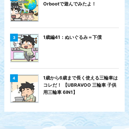
Orbootで遊んでみたよ！
1歳編41：ぬいぐるみ＝下僕
3
1歳から6歳まで長く使える三輪車は
4
コレだ！ 【UBRAVOO 三輪車 子供
用三輪車 6IN1】