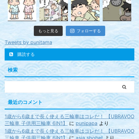
もっと見る
フォローする
Tweets by punitama
購読する
検索
最近のコメント
1歳から6歳まで長く使える三輪車はコレだ！ 【UBRAVOO
三輪車 子供用三輪車 6IN1】
に
punipapa
より
1歳から6歳まで長く使える三輪車はコレだ！ 【UBRAVOO
三輪車 子供用三輪車 6IN1】
に
asia sbobet
より