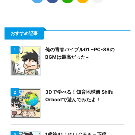
おすすめ記事
俺の青春バイブル01 ~PC-88の
1
BGMは最高だった~
3Dで学べる！知育地球儀 Shifu
2
Orbootで遊んでみたよ！
1歳編41：ぬいぐるみ＝下僕
3