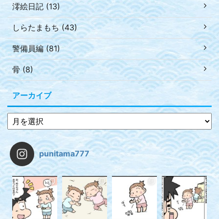
澪絵日記 (13)
しらたまもち (43)
警備員編 (81)
骨 (8)
アーカイブ
punitama777