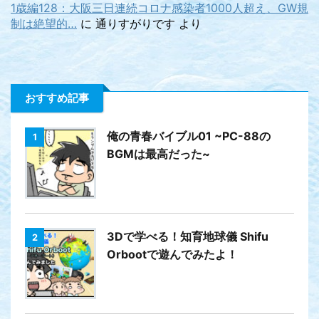
1歳編128：大阪三日連続コロナ感染者1000人超え、GW規
制は絶望的…
に
通りすがりです
より
おすすめ記事
俺の青春バイブル01 ~PC-88の
1
BGMは最高だった~
3Dで学べる！知育地球儀 Shifu
2
Orbootで遊んでみたよ！