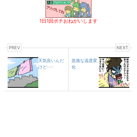
1日1回ポチおねがいします
PREV
NEXT
天気良いんだ
急激な温度変
けど･･･
化