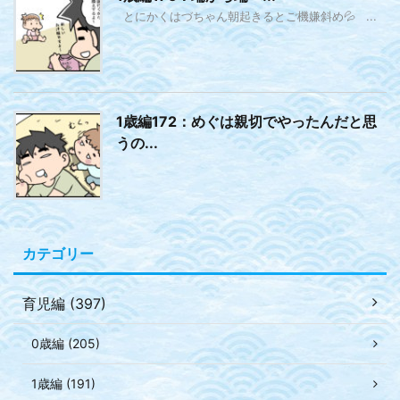
とにかくはづちゃん朝起きるとご機嫌斜め💦 ...
1歳編172：めぐは親切でやったんだと思
うの...
カテゴリー
育児編 (397)
0歳編 (205)
1歳編 (191)