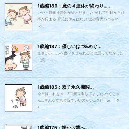
1歳編186：魔の４連休が終わり…...
いや～無事４連休が終わりました そして明日から仕
事が始まる 育児に休みはない 世の育児パパ＆マ
マ...
1歳編187：優しいはづ&めぐ...
まさかシールを食べさせられるとは思ってなかった
（笑） ...
1歳編185：双子永久機関...
今日はこれを４～5回繰り返してました めぐちゃ
ん…そんな立ち位置でいいのかい…？(´；ω；`)ｳ
ｯ…...
1歳編175：端から端へ...