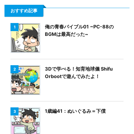
おすすめ記事
俺の青春バイブル01 ~PC-88の
1
BGMは最高だった~
3Dで学べる！知育地球儀 Shifu
2
Orbootで遊んでみたよ！
1歳編41：ぬいぐるみ＝下僕
3