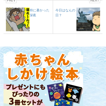
PREV
NEXT
特に暑かった
今日はなんの
深夜
日？