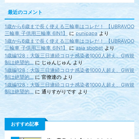
最近のコメント
1歳から6歳まで長く使える三輪車はコレだ！ 【UBRAVOO
三輪車 子供用三輪車 6IN1】
に
punipapa
より
1歳から6歳まで長く使える三輪車はコレだ！ 【UBRAVOO
三輪車 子供用三輪車 6IN1】
に
asia sbobet
より
1歳編128：大阪三日連続コロナ感染者1000人超え、GW規
制は絶望的…
に
じゅんじゅん
より
1歳編128：大阪三日連続コロナ感染者1000人超え、GW規
制は絶望的…
に
官僚達の
より
1歳編128：大阪三日連続コロナ感染者1000人超え、GW規
制は絶望的…
に
通りすがりです
より
おすすめ記事