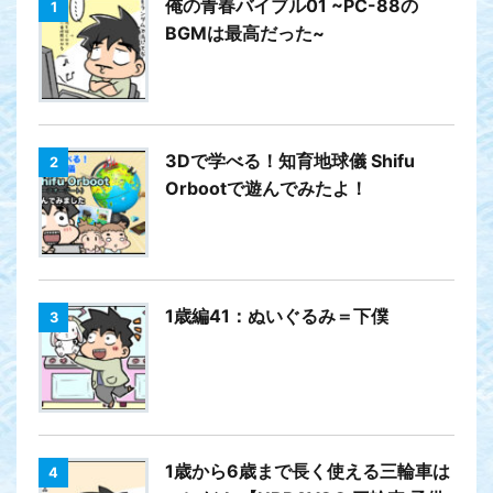
俺の青春バイブル01 ~PC-88の
1
BGMは最高だった~
3Dで学べる！知育地球儀 Shifu
2
Orbootで遊んでみたよ！
1歳編41：ぬいぐるみ＝下僕
3
1歳から6歳まで長く使える三輪車は
4