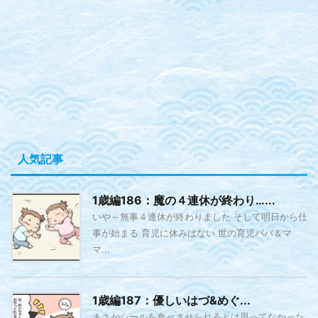
人気記事
1歳編186：魔の４連休が終わり…...
いや～無事４連休が終わりました そして明日から仕
事が始まる 育児に休みはない 世の育児パパ＆マ
マ...
1歳編187：優しいはづ&めぐ...
まさかシールを食べさせられるとは思ってなかった