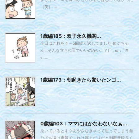
（笑） ...
1歳編185：双子永久機関...
今日はこれを４～5回繰り返してました めぐちゃ
ん…そんな立ち位置でいいのかい…？(´；ω；`)ｳ
ｯ…...
1歳編173：朝起きたら驚いたンゴ...
0歳編103：ママにはかなわないなぁ...
泣いているとすぐあやさなきゃって思ってしまう自
分でも澪は声質でこれは寝ぐずりだと判断普段長く