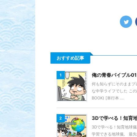
おすすめ記事
俺の青春バイブル01 
1
何も知らずにそのままプ
な中学ライフでした この話
BOOK) [単行本 ...
3Dで学べる！知育地球
2
3Dで学べる！知育地球儀 
学習できる地球儀。 最先