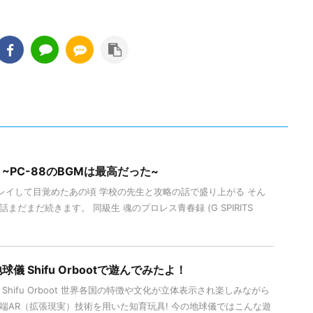
~PC-88のBGMは最高だった~
レイして目覚めたあの頃 学校の先生と攻略の話で盛り上がる そん
まだまだ続きます。 同級生 魂のプロレス青春録 (G SPIRITS
儀 Shifu Orbootで遊んでみたよ！
Shifu Orboot 世界各国の特徴や文化が立体表示され楽しみながら
端AR（拡張現実）技術を用いた知育玩具! 今の地球儀ではこんな遊