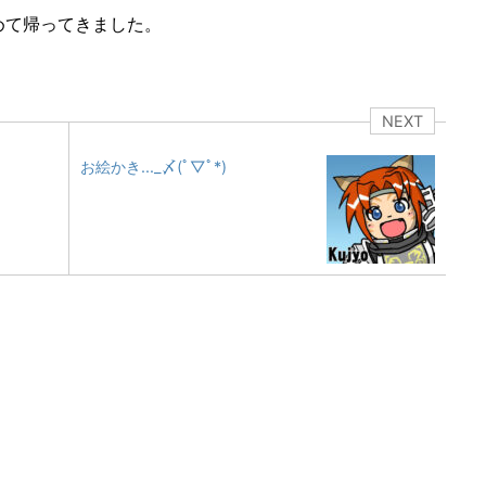
めて帰ってきました。
NEXT
お絵かき..._〆(ﾟ▽ﾟ*)