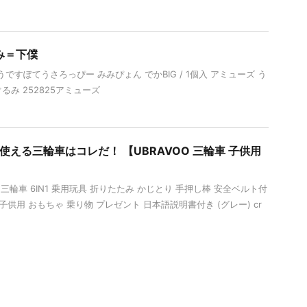
み＝下僕
すぽてうさろっぴー みみぴょん でかBIG / 1個入 アミューズ う
るみ 252825アミューズ
使える三輪車はコレだ！ 【UBRAVOO 三輪車 子供用
用三輪車 6IN1 乗用玩具 折りたたみ かじとり 手押し棒 安全ベルト付
子供用 おもちゃ 乗り物 プレゼント 日本語説明書付き (グレー) cr