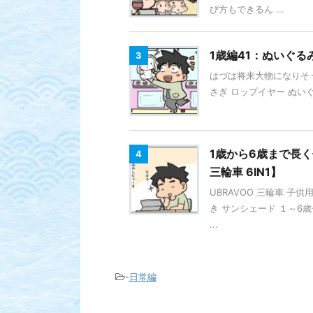
び方もできるん ...
1歳編41：ぬいぐる
3
はづは将来大物になりそうで
さぎ ロップイヤー ぬいぐ
1歳から6歳まで長く
4
三輪車 6IN1】
UBRAVOO 三輪車 子供
き サンシェード １～6歳
...
-
日常編