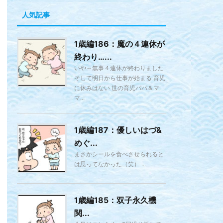
人気記事
1歳編186：魔の４連休が
終わり…...
いや～無事４連休が終わりました
そして明日から仕事が始まる 育児
に休みはない 世の育児パパ＆マ
マ...
1歳編187：優しいはづ&
めぐ...
まさかシールを食べさせられると
は思ってなかった（笑） ...
1歳編185：双子永久機
関...