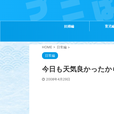
妊婦編
育児
HOME
>
日常編
>
日常編
今日も天気良かったか
2008年4月29日