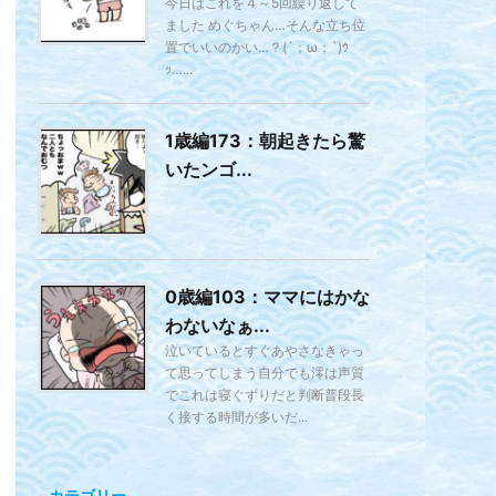
今日はこれを４～5回繰り返して
ました めぐちゃん…そんな立ち位
置でいいのかい…？(´；ω；`)ｳ
ｯ…...
1歳編173：朝起きたら驚
いたンゴ...
0歳編103：ママにはかな
わないなぁ...
泣いているとすぐあやさなきゃっ
て思ってしまう自分でも澪は声質
でこれは寝ぐずりだと判断普段長
く接する時間が多いだ...
カテゴリー