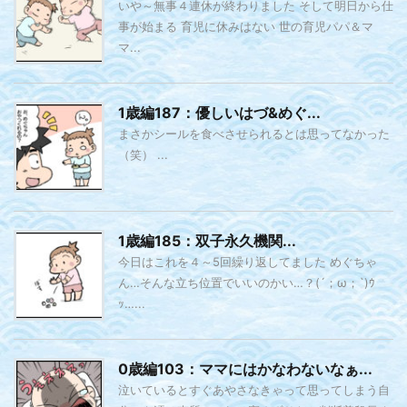
いや～無事４連休が終わりました そして明日から仕
事が始まる 育児に休みはない 世の育児パパ＆マ
マ...
1歳編187：優しいはづ&めぐ...
まさかシールを食べさせられるとは思ってなかった
（笑） ...
1歳編185：双子永久機関...
今日はこれを４～5回繰り返してました めぐちゃ
ん…そんな立ち位置でいいのかい…？(´；ω；`)ｳ
ｯ…...
0歳編103：ママにはかなわないなぁ...
泣いているとすぐあやさなきゃって思ってしまう自