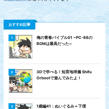
おすすめ記事
俺の青春バイブル01 ~PC-88の
1
BGMは最高だった~
3Dで学べる！知育地球儀 Shifu
2
Orbootで遊んでみたよ！
1歳編41：ぬいぐるみ＝下僕
3