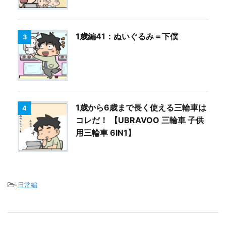
1歳編41：ぬいぐるみ＝下僕
3
1歳から6歳まで長く使える三輪車は
4
コレだ！ 【UBRAVOO 三輪車 子供
用三輪車 6IN1】
-
日常編