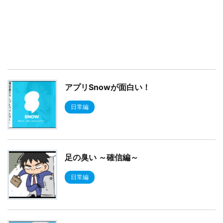
アプリSnowが面白い！
日常編
足の臭い ～確信編～
日常編