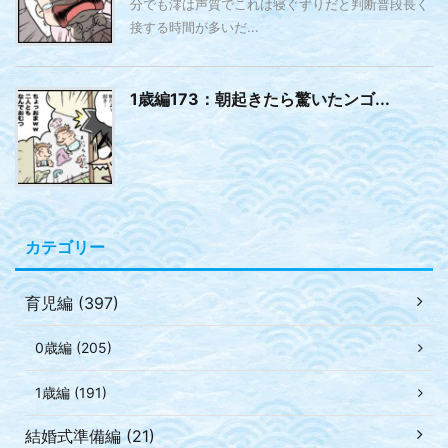
分でも澪は声質でこれは寝ぐずりだと判断普段長く
接する時間が多いだ...
1歳編173：朝起きたら驚いたンゴ...
カテゴリー
育児編 (397)
0歳編 (205)
1歳編 (191)
結婚式準備編 (21)