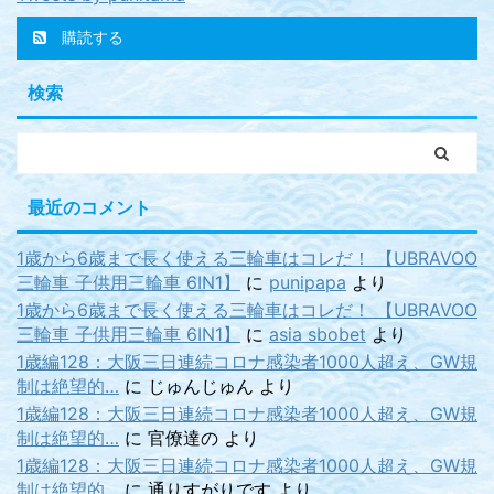
購読する
検索
最近のコメント
1歳から6歳まで長く使える三輪車はコレだ！ 【UBRAVOO
三輪車 子供用三輪車 6IN1】
に
punipapa
より
1歳から6歳まで長く使える三輪車はコレだ！ 【UBRAVOO
三輪車 子供用三輪車 6IN1】
に
asia sbobet
より
1歳編128：大阪三日連続コロナ感染者1000人超え、GW規
制は絶望的…
に
じゅんじゅん
より
1歳編128：大阪三日連続コロナ感染者1000人超え、GW規
制は絶望的…
に
官僚達の
より
1歳編128：大阪三日連続コロナ感染者1000人超え、GW規
制は絶望的…
に
通りすがりです
より