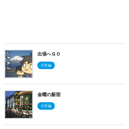
出張へＧＯ
日常編
金曜の新宿
日常編