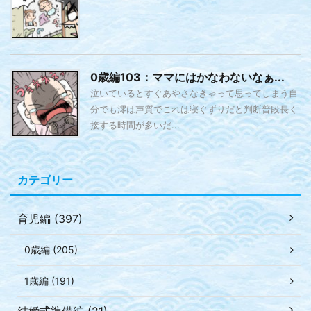
0歳編103：ママにはかなわないなぁ...
泣いているとすぐあやさなきゃって思ってしまう自
分でも澪は声質でこれは寝ぐずりだと判断普段長く
接する時間が多いだ...
カテゴリー
育児編 (397)
0歳編 (205)
1歳編 (191)
結婚式準備編 (21)