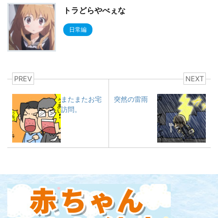
トラどらやべぇな
日常編
PREV
NEXT
またまたお宅
突然の雷雨
訪問。