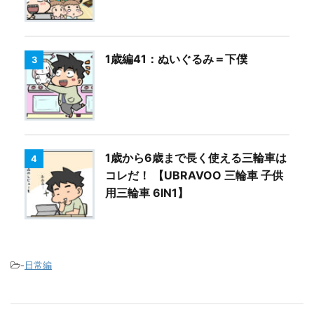
1歳編41：ぬいぐるみ＝下僕
3
1歳から6歳まで長く使える三輪車は
4
コレだ！ 【UBRAVOO 三輪車 子供
用三輪車 6IN1】
-
日常編