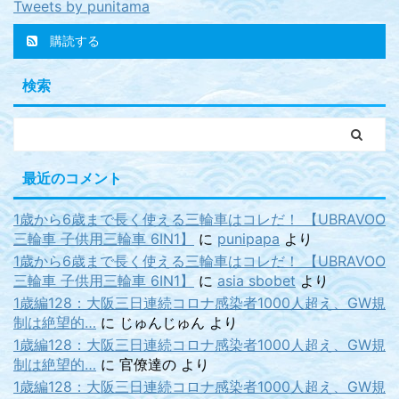
Tweets by punitama
購読する
検索
最近のコメント
1歳から6歳まで長く使える三輪車はコレだ！ 【UBRAVOO
三輪車 子供用三輪車 6IN1】
に
punipapa
より
1歳から6歳まで長く使える三輪車はコレだ！ 【UBRAVOO
三輪車 子供用三輪車 6IN1】
に
asia sbobet
より
1歳編128：大阪三日連続コロナ感染者1000人超え、GW規
制は絶望的…
に
じゅんじゅん
より
1歳編128：大阪三日連続コロナ感染者1000人超え、GW規
制は絶望的…
に
官僚達の
より
1歳編128：大阪三日連続コロナ感染者1000人超え、GW規