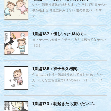
いや～無事４連休が終わりました そして明日から仕
事が始まる 育児に休みはない 世の育児パパ＆マ
マ...
1歳編187：優しいはづ&めぐ...
まさかシールを食べさせられるとは思ってなかった
（笑） ...
1歳編185：双子永久機関...
今日はこれを４～5回繰り返してました めぐちゃ
ん…そんな立ち位置でいいのかい…？(´；ω；`)ｳ
ｯ…...
1歳編173：朝起きたら驚いたンゴ...