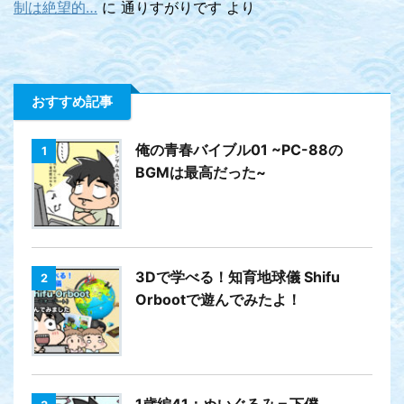
制は絶望的…
に
通りすがりです
より
おすすめ記事
俺の青春バイブル01 ~PC-88の
1
BGMは最高だった~
3Dで学べる！知育地球儀 Shifu
2
Orbootで遊んでみたよ！
1歳編41：ぬいぐるみ＝下僕