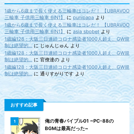
1歳から6歳まで長く使える三輪車はコレだ！ 【UBRAVOO
三輪車 子供用三輪車 6IN1】
に
punipapa
より
1歳から6歳まで長く使える三輪車はコレだ！ 【UBRAVOO
三輪車 子供用三輪車 6IN1】
に
asia sbobet
より
1歳編128：大阪三日連続コロナ感染者1000人超え、GW規
制は絶望的…
に
じゅんじゅん
より
1歳編128：大阪三日連続コロナ感染者1000人超え、GW規
制は絶望的…
に
官僚達の
より
1歳編128：大阪三日連続コロナ感染者1000人超え、GW規
制は絶望的…
に
通りすがりです
より
おすすめ記事
俺の青春バイブル01 ~PC-88の
1
BGMは最高だった~