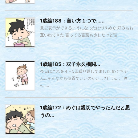
1歳編188：言い方１つで…...
意思表示ができるようになったはづ＆めぐ 好みもお
互い出てきた 言ってる言葉も少しだけど理...
1歳編185：双子永久機関...
今日はこれを４～5回繰り返してました めぐちゃ
ん…そんな立ち位置でいいのかい…？(´；ω；`)ｳ
ｯ…...
1歳編172：めぐは親切でやったんだと思
うの...