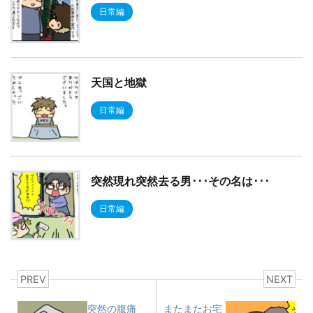
日常編
天国と地獄
日常編
突然現れ突然去る男･･･その名は･･･
日常編
PREV
NEXT
突然の腹痛
またまたお宅