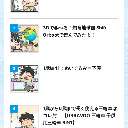
3Dで学べる！知育地球儀 Shifu
2
Orbootで遊んでみたよ！
1歳編41：ぬいぐるみ＝下僕
3
1歳から6歳まで長く使える三輪車は
4
コレだ！ 【UBRAVOO 三輪車 子供
用三輪車 6IN1】