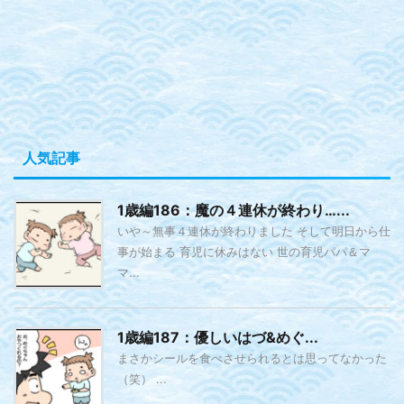
人気記事
1歳編186：魔の４連休が終わり…...
いや～無事４連休が終わりました そして明日から仕
事が始まる 育児に休みはない 世の育児パパ＆マ
マ...
1歳編187：優しいはづ&めぐ...
まさかシールを食べさせられるとは思ってなかった
（笑） ...