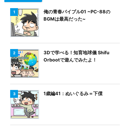
俺の青春バイブル01 ~PC-88の
1
BGMは最高だった~
3Dで学べる！知育地球儀 Shifu
2
Orbootで遊んでみたよ！
1歳編41：ぬいぐるみ＝下僕
3