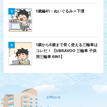
1歳編41：ぬいぐるみ＝下僕
3
1歳から6歳まで長く使える三輪車は
4
コレだ！ 【UBRAVOO 三輪車 子供
用三輪車 6IN1】
お問合わせ