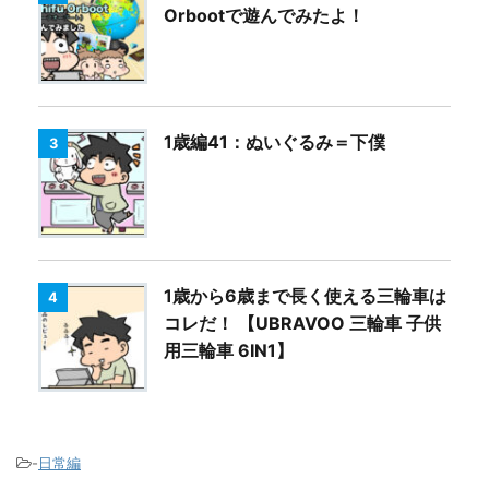
Orbootで遊んでみたよ！
1歳編41：ぬいぐるみ＝下僕
3
1歳から6歳まで長く使える三輪車は
4
コレだ！ 【UBRAVOO 三輪車 子供
用三輪車 6IN1】
-
日常編