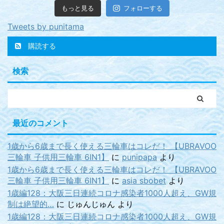
もっと見る
フォローする
Tweets by punitama
購読する
検索
最近のコメント
1歳から6歳まで長く使える三輪車はコレだ！ 【UBRAVOO
三輪車 子供用三輪車 6IN1】
に
punipapa
より
1歳から6歳まで長く使える三輪車はコレだ！ 【UBRAVOO
三輪車 子供用三輪車 6IN1】
に
asia sbobet
より
1歳編128：大阪三日連続コロナ感染者1000人超え、GW規
制は絶望的…
に
じゅんじゅん
より
1歳編128：大阪三日連続コロナ感染者1000人超え、GW規