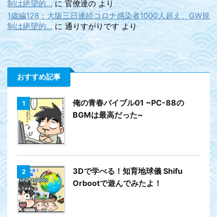
制は絶望的…
に
官僚達の
より
1歳編128：大阪三日連続コロナ感染者1000人超え、GW規
制は絶望的…
に
通りすがりです
より
おすすめ記事
俺の青春バイブル01 ~PC-88の
1
BGMは最高だった~
3Dで学べる！知育地球儀 Shifu
2
Orbootで遊んでみたよ！