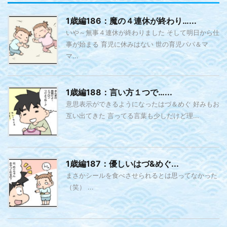
1歳編186：魔の４連休が終わり…...
いや～無事４連休が終わりました そして明日から仕
事が始まる 育児に休みはない 世の育児パパ＆マ
マ...
1歳編188：言い方１つで…...
意思表示ができるようになったはづ＆めぐ 好みもお
互い出てきた 言ってる言葉も少しだけど理...
1歳編187：優しいはづ&めぐ...
まさかシールを食べさせられるとは思ってなかった
（笑） ...