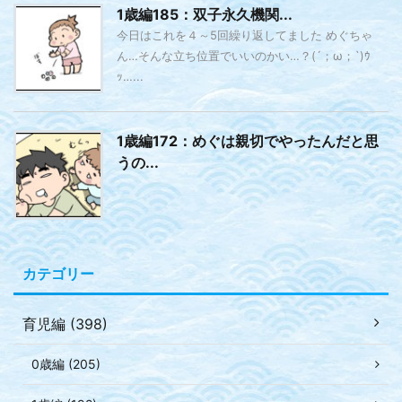
1歳編185：双子永久機関...
今日はこれを４～5回繰り返してました めぐちゃ
ん…そんな立ち位置でいいのかい…？(´；ω；`)ｳ
ｯ…...
1歳編172：めぐは親切でやったんだと思
うの...
カテゴリー
育児編 (398)
0歳編 (205)