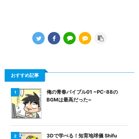
おすすめ記事
俺の青春バイブル01 ~PC-88の
1
BGMは最高だった~
3Dで学べる！知育地球儀 Shifu
2