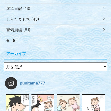
澪絵日記 (13)
しらたまもち (43)
警備員編 (81)
骨 (8)
アーカイブ
punitama777