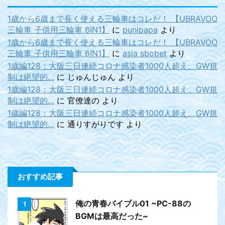
1歳から6歳まで長く使える三輪車はコレだ！ 【UBRAVOO
三輪車 子供用三輪車 6IN1】
に
punipapa
より
1歳から6歳まで長く使える三輪車はコレだ！ 【UBRAVOO
三輪車 子供用三輪車 6IN1】
に
asia sbobet
より
1歳編128：大阪三日連続コロナ感染者1000人超え、GW規
制は絶望的…
に
じゅんじゅん
より
1歳編128：大阪三日連続コロナ感染者1000人超え、GW規
制は絶望的…
に
官僚達の
より
1歳編128：大阪三日連続コロナ感染者1000人超え、GW規
制は絶望的…
に
通りすがりです
より
おすすめ記事
俺の青春バイブル01 ~PC-88の
1
BGMは最高だった~