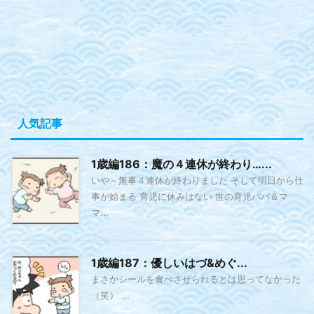
人気記事
1歳編186：魔の４連休が終わり…...
いや～無事４連休が終わりました そして明日から仕
事が始まる 育児に休みはない 世の育児パパ＆マ
マ...
1歳編187：優しいはづ&めぐ...
まさかシールを食べさせられるとは思ってなかった
（笑） ...