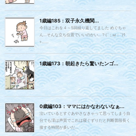
1歳編185：双子永久機関...
今日はこれを４～5回繰り返してました めぐちゃ
ん…そんな立ち位置でいいのかい…？(´；ω；`)ｳ
ｯ…...
1歳編173：朝起きたら驚いたンゴ...
0歳編103：ママにはかなわないなぁ...
泣いているとすぐあやさなきゃって思ってしまう自
分でも澪は声質でこれは寝ぐずりだと判断普段長く
接する時間が多いだ...