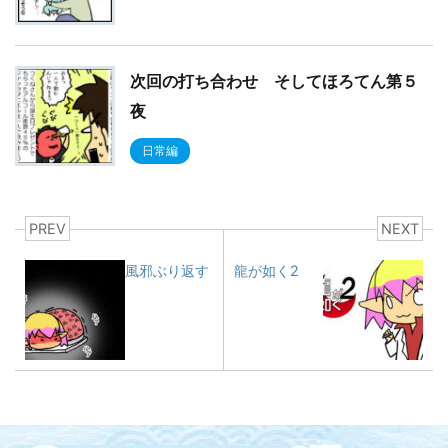
次回の打ち合わせ そしてほろてん第５
夜
日常編
PREV
NEXT
風邪ぶり返す
龍が如く2