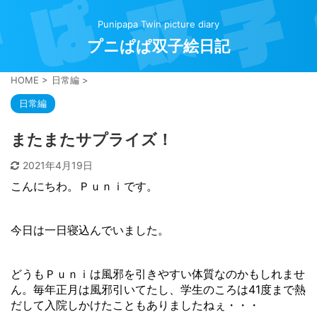
Punipapa Twin picture diary
プニぱぱ双子絵日記
HOME
>
日常編
>
日常編
またまたサプライズ！
2021年4月19日
こんにちわ。Ｐｕｎｉです。
今日は一日寝込んでいました。
どうもＰｕｎｉは風邪を引きやすい体質なのかもしれませ
ん。毎年正月は風邪引いてたし、学生のころは41度まで熱
だして入院しかけたこともありましたねぇ・・・