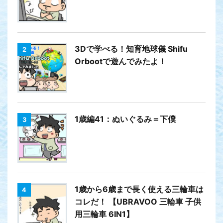
3Dで学べる！知育地球儀 Shifu
2
Orbootで遊んでみたよ！
1歳編41：ぬいぐるみ＝下僕
3
1歳から6歳まで長く使える三輪車は
4
コレだ！ 【UBRAVOO 三輪車 子供
用三輪車 6IN1】