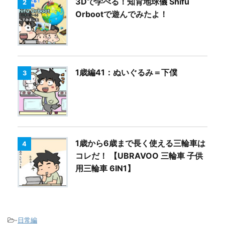
3Dで学べる！知育地球儀 Shifu
2
Orbootで遊んでみたよ！
1歳編41：ぬいぐるみ＝下僕
3
1歳から6歳まで長く使える三輪車は
4
コレだ！ 【UBRAVOO 三輪車 子供
用三輪車 6IN1】
-
日常編