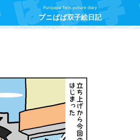
Punipapa Twin picture diary
プニぱぱ双子絵日記