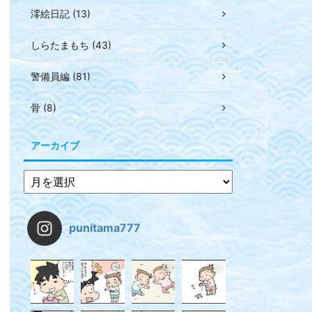
澪絵日記 (13)
しらたまもち (43)
警備員編 (81)
骨 (8)
アーカイブ
punitama777