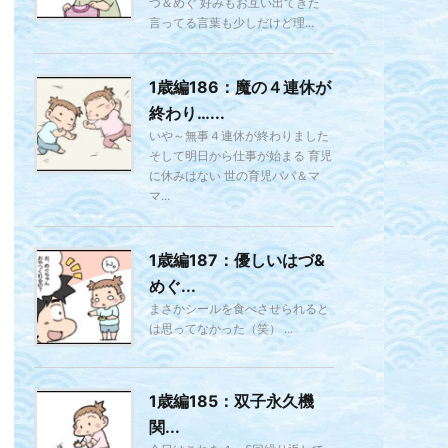
づ＆めぐ 好みもお互い出てきた
言ってる言葉も少しだけど理...
1歳編186：魔の４連休が
終わり…...
いや～無事４連休が終わりました
そして明日から仕事が始まる 育児
に休みはない 世の育児パパ＆マ
マ...
1歳編187：優しいはづ&
めぐ...
まさかシールを食べさせられると
は思ってなかった（笑） ...
1歳編185：双子永久機
関...