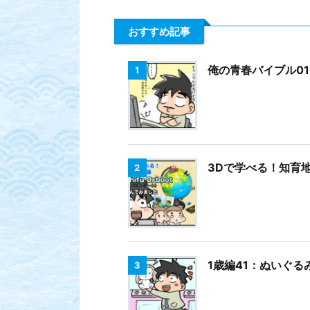
おすすめ記事
俺の青春バイブル01 
1
3Dで学べる！知育地球
2
1歳編41：ぬいぐる
3