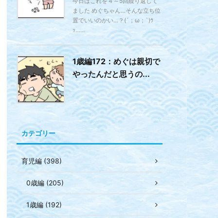
今日はこれを４～5回繰り返して
ました めぐちゃん…そんな立ち位
置でいいのかい…？(´；ω；`)ｳ
ｯ…...
1歳編172：めぐは親切で
やったんだと思うの...
カテゴリー
育児編 (398)
0歳編 (205)
1歳編 (192)