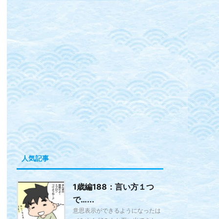
人気記事
1歳編188：言い方１つ
で…...
意思表示ができるようになったは