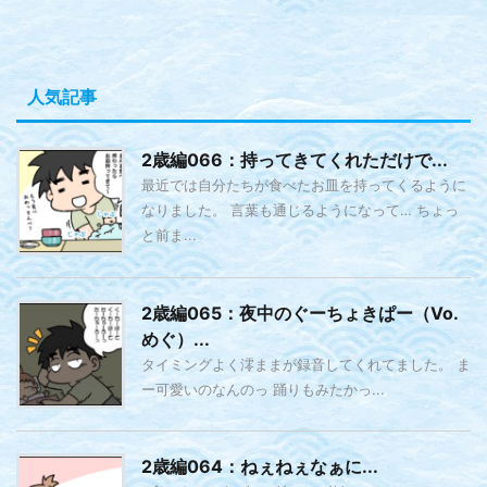
人気記事
2歳編066：持ってきてくれただけで...
最近では自分たちが食べたお皿を持ってくるように
なりました。 言葉も通じるようになって… ちょっ
と前ま...
2歳編065：夜中のぐーちょきぱー（Vo.
めぐ）...
タイミングよく澪ままが録音してくれてました。 ま
ー可愛いのなんのっ 踊りもみたかっ...
2歳編064：ねぇねぇなぁに...