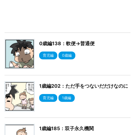
0歳編138：軟便→普通便
育児編
0歳編
1歳編202：ただ手をつないだだけなのに
育児編
1歳編
1歳編185：双子永久機関