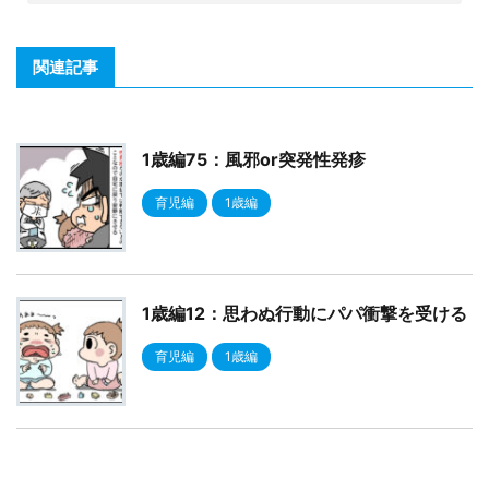
関連記事
1歳編75：風邪or突発性発疹
育児編
1歳編
1歳編12：思わぬ行動にパパ衝撃を受ける
育児編
1歳編