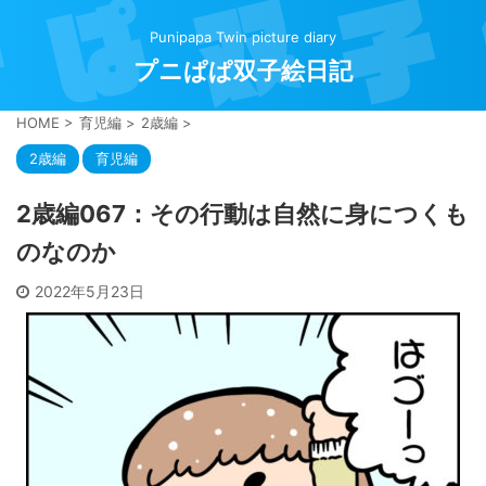
Punipapa Twin picture diary
プニぱぱ双子絵日記
HOME
>
育児編
>
2歳編
>
2歳編
育児編
2歳編067：その行動は自然に身につくも
のなのか
2022年5月23日