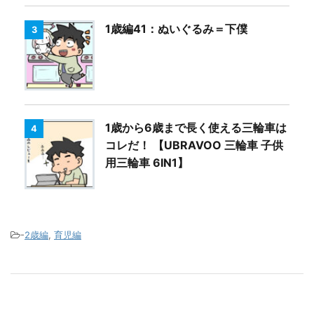
1歳編41：ぬいぐるみ＝下僕
3
1歳から6歳まで長く使える三輪車は
4
コレだ！ 【UBRAVOO 三輪車 子供
用三輪車 6IN1】
-
2歳編
,
育児編