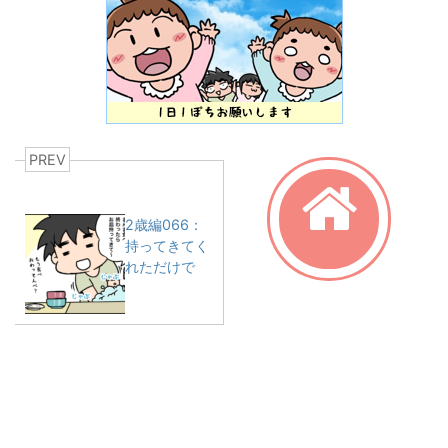
PREV
2歳編066：
持ってきてく
れただけで