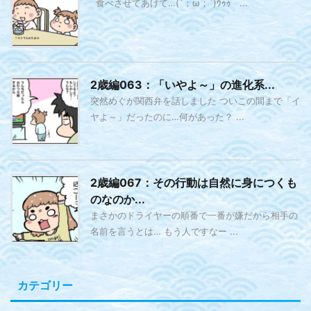
食べさせてあげて…(´；ω；`)ｳｩｩ ...
2歳編063：「いやよ～」の進化系...
突然めぐが関西弁を話しました ついこの間まで「イ
ヤよ～」だったのに…何があった？ ...
2歳編067：その行動は自然に身につくも
のなのか...
まさかのドライヤーの順番で一番が嫌だから相手の
名前を言うとは… もう人ですなー ...
カテゴリー