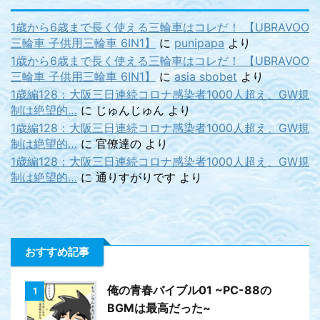
1歳から6歳まで長く使える三輪車はコレだ！ 【UBRAVOO
三輪車 子供用三輪車 6IN1】
に
punipapa
より
1歳から6歳まで長く使える三輪車はコレだ！ 【UBRAVOO
三輪車 子供用三輪車 6IN1】
に
asia sbobet
より
1歳編128：大阪三日連続コロナ感染者1000人超え、GW規
制は絶望的…
に
じゅんじゅん
より
1歳編128：大阪三日連続コロナ感染者1000人超え、GW規
制は絶望的…
に
官僚達の
より
1歳編128：大阪三日連続コロナ感染者1000人超え、GW規
制は絶望的…
に
通りすがりです
より
おすすめ記事
俺の青春バイブル01 ~PC-88の
1
BGMは最高だった~