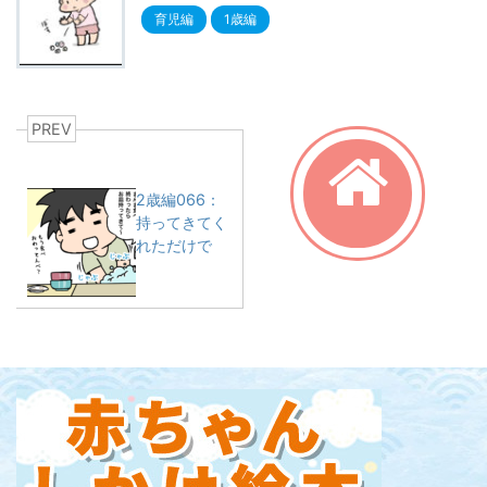
育児編
1歳編
PREV
2歳編066：
持ってきてく
れただけで