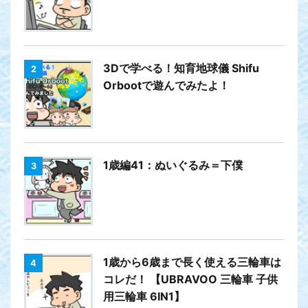
3Dで学べる！知育地球儀 Shifu
2
Orbootで遊んでみたよ！
1歳編41：ぬいぐるみ＝下僕
3
1歳から6歳まで長く使える三輪車は
4
コレだ！ 【UBRAVOO 三輪車 子供
用三輪車 6IN1】