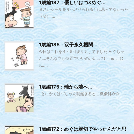
1歳編187：優しいはづ&めぐ...
まさかシールを食べさせられるとは思ってなかった
（笑） ...
1歳編185：双子永久機関...
今日はこれを４～5回繰り返してました めぐちゃ
ん…そんな立ち位置でいいのかい…？(´；ω；`)ｳ
ｯ…...
1歳編175：端から端へ...
とにかくはづちゃん朝起きるとご機嫌斜め💦 ...
1歳編172：めぐは親切でやったんだと思