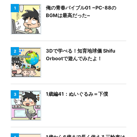
俺の青春バイブル01 ~PC-88の
1
BGMは最高だった~
3Dで学べる！知育地球儀 Shifu
2
Orbootで遊んでみたよ！
1歳編41：ぬいぐるみ＝下僕
3