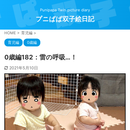
Punipapa Twin picture diary
プニぱぱ双子絵日記
HOME
>
育児編
>
育児編
0歳編
0歳編182：雷の呼吸…！
2021年5月10日