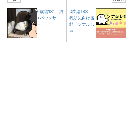
0歳編181：猫
0歳編183：
+バウンサー
乳幼児向け番
＝
組「シナぷし
ゅ」