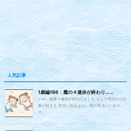
人気記事
1歳編186：魔の４連休が終わり…...
いや～無事４連休が終わりました そして明日から仕
事が始まる 育児に休みはない 世の育児パパ＆マ
マ...