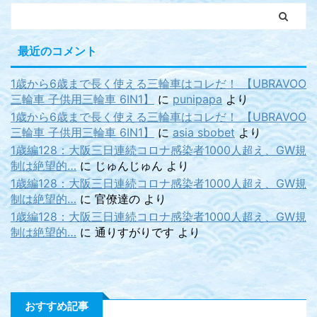
最近のコメント
1歳から6歳まで長く使える三輪車はコレだ！ 【UBRAVOO
三輪車 子供用三輪車 6IN1】
に
punipapa
より
1歳から6歳まで長く使える三輪車はコレだ！ 【UBRAVOO
三輪車 子供用三輪車 6IN1】
に
asia sbobet
より
1歳編128：大阪三日連続コロナ感染者1000人超え、GW規
制は絶望的…
に
じゅんじゅん
より
1歳編128：大阪三日連続コロナ感染者1000人超え、GW規
制は絶望的…
に
官僚達の
より
1歳編128：大阪三日連続コロナ感染者1000人超え、GW規
制は絶望的…
に
通りすがりです
より
おすすめ記事