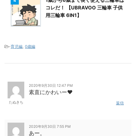
1歳から6歳まで長く使える三輪車は
4
コレだ！ 【UBRAVOO 三輪車 子供
用三輪車 6IN1】
-
育児編
,
0歳編
2020年9月30日 12:47 PM
素直にかわいー❤️
たぬきち
返信
2020年9月30日 7:55 PM
あー。