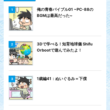
俺の青春バイブル01 ~PC-88の
1
BGMは最高だった~
3Dで学べる！知育地球儀 Shifu
2
Orbootで遊んでみたよ！
1歳編41：ぬいぐるみ＝下僕
3