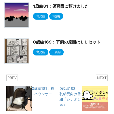
1歳編81：保育園に預けました
育児編
1歳編
0歳編169：下痢の原因はＬＬセット
育児編
0歳編
PREV
NEXT
0歳編181：猫
0歳編183：
+バウンサー
乳幼児向け番
＝
組「シナぷし
ゅ」