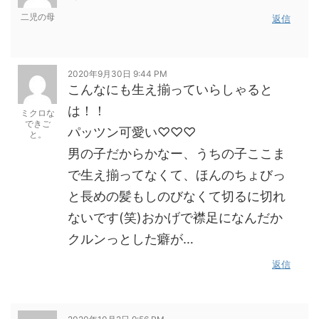
二児の母
返信
2020年9月30日 9:44 PM
こんなにも生え揃っていらしゃると
は！！
ミクロな
できご
パッツン可愛い♡♡♡
と。
男の子だからかなー、うちの子ここま
で生え揃ってなくて、ほんのちょびっ
と長めの髪もしのびなくて切るに切れ
ないです(笑)おかげで襟足になんだか
クルンっとした癖が…
返信