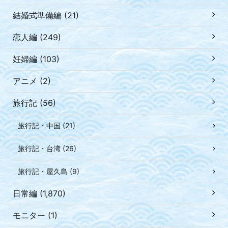
結婚式準備編 (21)
恋人編 (249)
妊婦編 (103)
アニメ (2)
旅行記 (56)
旅行記・中国 (21)
旅行記・台湾 (26)
旅行記・屋久島 (9)
日常編 (1,870)
モニター (1)