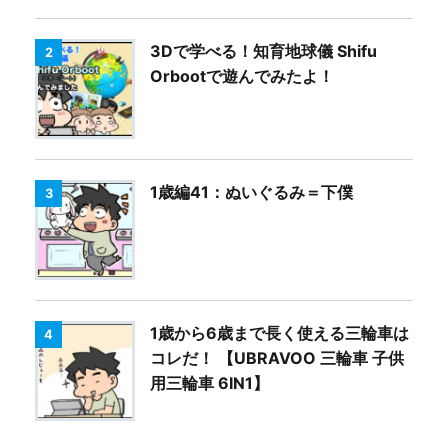
3Dで学べる！知育地球儀 Shifu
2
Orbootで遊んでみたよ！
1歳編41：ぬいぐるみ＝下僕
3
1歳から6歳まで長く使える三輪車は
4
コレだ！ 【UBRAVOO 三輪車 子供
用三輪車 6IN1】