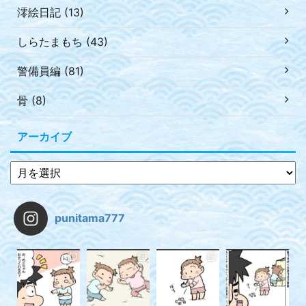
澪絵日記 (13)
しらたまもち (43)
警備員編 (81)
骨 (8)
アーカイブ
punitama777