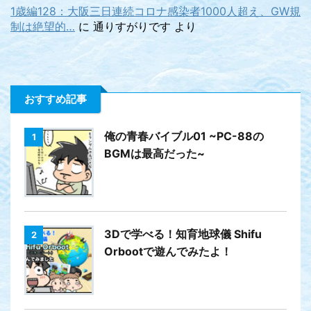
1歳編128：大阪三日連続コロナ感染者1000人超え、GW規
制は絶望的…
に
通りすがりです
より
おすすめ記事
俺の青春バイブル01 ~PC-88の
1
BGMは最高だった~
3Dで学べる！知育地球儀 Shifu
2
Orbootで遊んでみたよ！