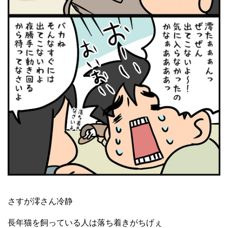
さすが澪さん冷静
長年猫を飼っている人は落ち着きがちげぇ