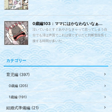
0歳編103：ママにはかなわないなぁ...
泣いているとすぐあやさなきゃって思ってしまう自
分でも澪は声質でこれは寝ぐずりだと判断普段長く
接する時間が多いだ...
カテゴリー
育児編 (397)
0歳編 (205)
1歳編 (191)
結婚式準備編 (21)