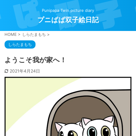
Punipapa Twin picture diary
プニぱぱ双子絵日記
HOME
>
しらたまもち
>
しらたまもち
ようこそ我が家へ！
2021年4月24日