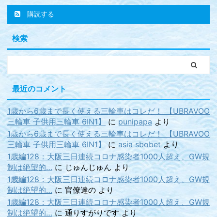
購読する
検索
最近のコメント
1歳から6歳まで長く使える三輪車はコレだ！ 【UBRAVOO
三輪車 子供用三輪車 6IN1】
に
punipapa
より
1歳から6歳まで長く使える三輪車はコレだ！ 【UBRAVOO
三輪車 子供用三輪車 6IN1】
に
asia sbobet
より
1歳編128：大阪三日連続コロナ感染者1000人超え、GW規
制は絶望的…
に
じゅんじゅん
より
1歳編128：大阪三日連続コロナ感染者1000人超え、GW規
制は絶望的…
に
官僚達の
より
1歳編128：大阪三日連続コロナ感染者1000人超え、GW規
制は絶望的…
に
通りすがりです
より