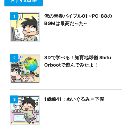
おすすめ記事
俺の青春バイブル01 ~PC-88の
1
BGMは最高だった~
3Dで学べる！知育地球儀 Shifu
2
Orbootで遊んでみたよ！
1歳編41：ぬいぐるみ＝下僕
3