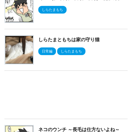
しらたまもち
しらたまともちは家の守り猫
日常編
しらたまもち
ネコのウンチ ～長毛は仕方ないよね～