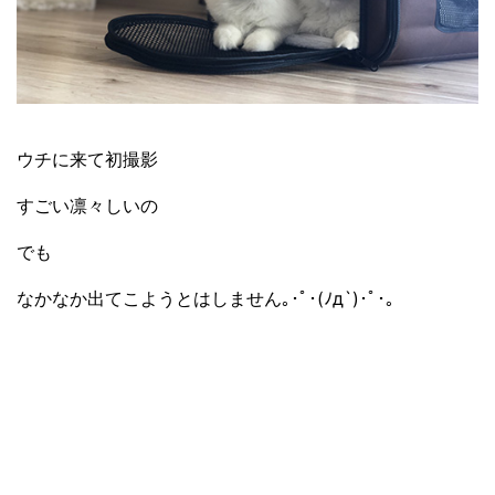
ウチに来て初撮影
すごい凛々しいの
でも
なかなか出てこようとはしません｡･ﾟ･(ﾉд`)･ﾟ･｡