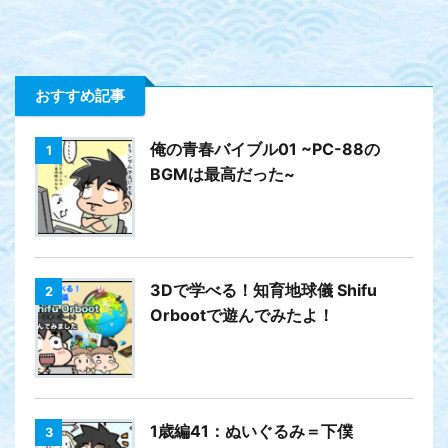
おすすめ記事
俺の青春バイブル01 ~PC-88の
1
BGMは最高だった~
3Dで学べる！知育地球儀 Shifu
2
Orbootで遊んでみたよ！
1歳編41：ぬいぐるみ＝下僕
3