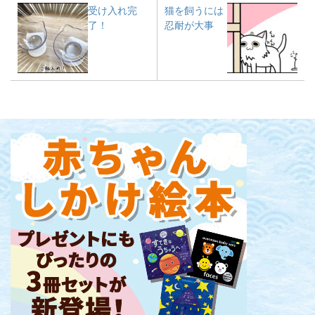
受け入れ完
猫を飼うには
了！
忍耐が大事