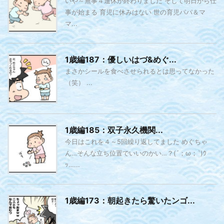
いや～無事４連休が終わりました そして明日から仕
事が始まる 育児に休みはない 世の育児パパ＆マ
マ...
1歳編187：優しいはづ&めぐ...
まさかシールを食べさせられるとは思ってなかった
（笑） ...
1歳編185：双子永久機関...
今日はこれを４～5回繰り返してました めぐちゃ
ん…そんな立ち位置でいいのかい…？(´；ω；`)ｳ
ｯ…...
1歳編173：朝起きたら驚いたンゴ...