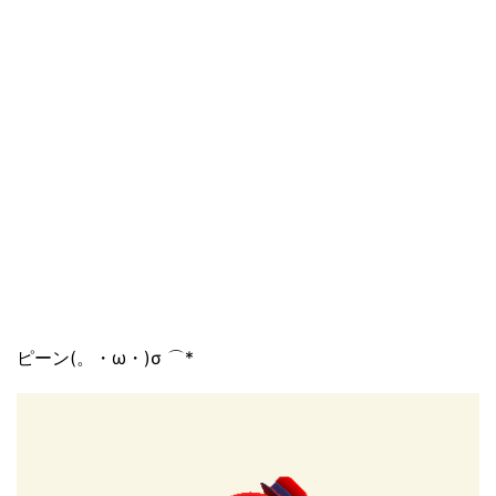
ピーン(。・ω・)σ ⌒*