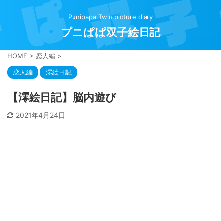
Punipapa Twin picture diary
プニぱぱ双子絵日記
HOME
>
恋人編
>
恋人編
澪絵日記
【澪絵日記】脳内遊び
2021年4月24日