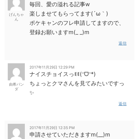
毎回、愛の溢れる記事w
楽しませてもらってます(´ω｀)
げんちゃ
ん
ポケキャンのフレ申請してますので、
登録お願いますm(_ _)m
返信
2017年11月29日 12:29 PM
ナイスチョイスっꉂꉂ(ᵔᗜᵔ*)
ちょっとクマさんを見てみたいですっ
由希パン
ダ
✨
返信
2017年11月29日 12:35 PM
申請させていただきますm(__)m