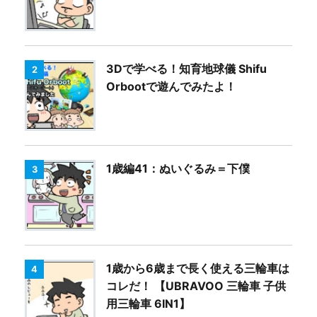
3Dで学べる！知育地球儀 Shifu
2
Orbootで遊んでみたよ！
1歳編41：ぬいぐるみ＝下僕
3
1歳から6歳まで長く使える三輪車は
4
コレだ！ 【UBRAVOO 三輪車 子供
用三輪車 6IN1】