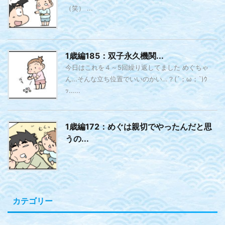
（笑） ...
1歳編185：双子永久機関...
今日はこれを４～5回繰り返してました めぐちゃ
ん…そんな立ち位置でいいのかい…？(´；ω；`)ｳ
ｯ…...
1歳編172：めぐは親切でやったんだと思
うの...
カテゴリー