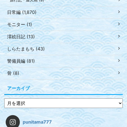
日常編 (1,870)
モニター (1)
澪絵日記 (13)
しらたまもち (43)
警備員編 (81)
骨 (8)
アーカイブ
punitama777