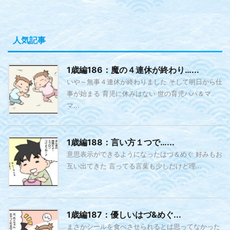
人気記事
1歳編186：魔の４連休が終わり…...
いや～無事４連休が終わりました そして明日から仕
事が始まる 育児に休みはない 世の育児パパ＆マ
マ...
1歳編188：言い方１つで…...
意思表示ができるようになったはづ＆めぐ 好みもお
互い出てきた 言ってる言葉も少しだけど理...
1歳編187：優しいはづ&めぐ...
まさかシールを食べさせられるとは思ってなかった