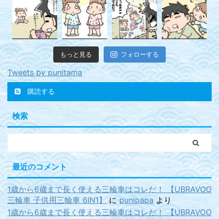
もっと見る
フォローする
Tweets by punitama
購読する
検索
最近のコメント
1歳から6歳まで長く使える三輪車はコレだ！ 【UBRAVOO
三輪車 子供用三輪車 6IN1】
に
punipapa
より
1歳から6歳まで長く使える三輪車はコレだ！ 【UBRAVOO