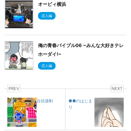
オービィ横浜
恋人編
俺の青春バイブル06 ~みんな大好きテレ
ホーダイ!~
恋人編
PREV
NEXT
自信過剰
●●のはじま
り