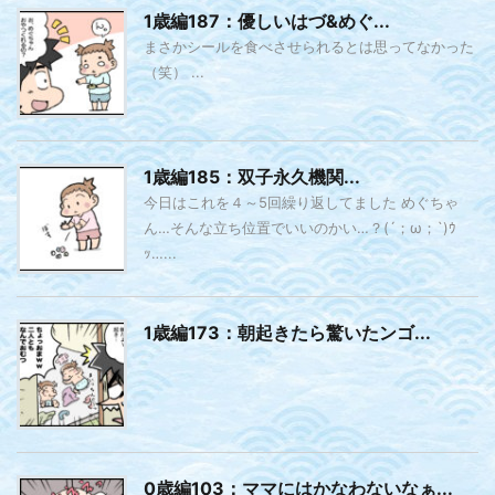
1歳編187：優しいはづ&めぐ...
まさかシールを食べさせられるとは思ってなかった
（笑） ...
1歳編185：双子永久機関...
今日はこれを４～5回繰り返してました めぐちゃ
ん…そんな立ち位置でいいのかい…？(´；ω；`)ｳ
ｯ…...
1歳編173：朝起きたら驚いたンゴ...
0歳編103：ママにはかなわないなぁ...