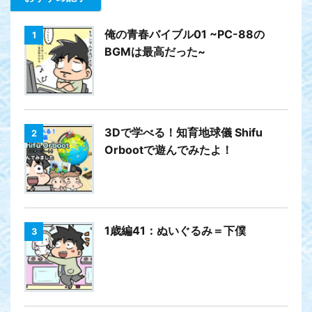
俺の青春バイブル01 ~PC-88の
1
BGMは最高だった~
3Dで学べる！知育地球儀 Shifu
2
Orbootで遊んでみたよ！
1歳編41：ぬいぐるみ＝下僕
3