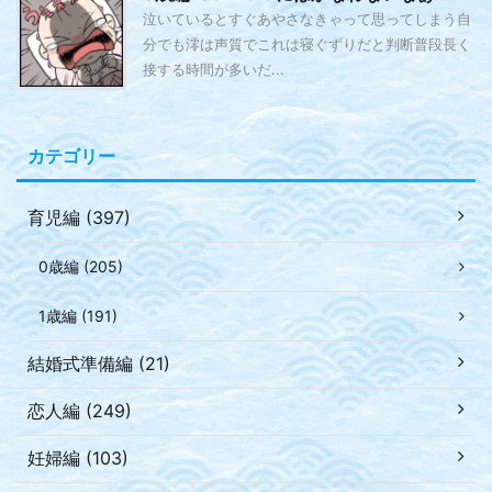
泣いているとすぐあやさなきゃって思ってしまう自
分でも澪は声質でこれは寝ぐずりだと判断普段長く
接する時間が多いだ...
カテゴリー
育児編 (397)
0歳編 (205)
1歳編 (191)
結婚式準備編 (21)
恋人編 (249)
妊婦編 (103)