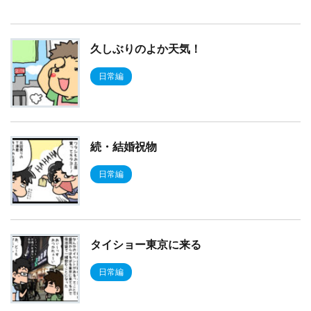
久しぶりのよか天気！
日常編
続・結婚祝物
日常編
タイショー東京に来る
日常編