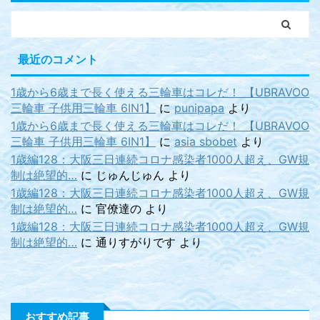
最近のコメント
1歳から6歳まで長く使える三輪車はコレだ！ 【UBRAVOO
三輪車 子供用三輪車 6IN1】
に
punipapa
より
1歳から6歳まで長く使える三輪車はコレだ！ 【UBRAVOO
三輪車 子供用三輪車 6IN1】
に
asia sbobet
より
1歳編128：大阪三日連続コロナ感染者1000人超え、GW規
制は絶望的…
に
じゅんじゅん
より
1歳編128：大阪三日連続コロナ感染者1000人超え、GW規
制は絶望的…
に
官僚達の
より
1歳編128：大阪三日連続コロナ感染者1000人超え、GW規
制は絶望的…
に
通りすがりです
より
おすすめ記事