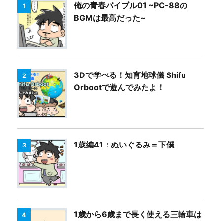
俺の青春バイブル01 ~PC-88の
1
BGMは最高だった~
3Dで学べる！知育地球儀 Shifu
2
Orbootで遊んでみたよ！
1歳編41：ぬいぐるみ＝下僕
3
1歳から6歳まで長く使える三輪車は
4