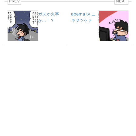
PREV
NEXT
ガスか火事
abema tv ニ
か…！？
キヲツケテ