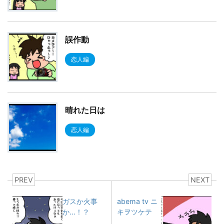
誤作動
恋人編
晴れた日は
恋人編
PREV
NEXT
ガスか火事
abema tv ニ
か…！？
キヲツケテ