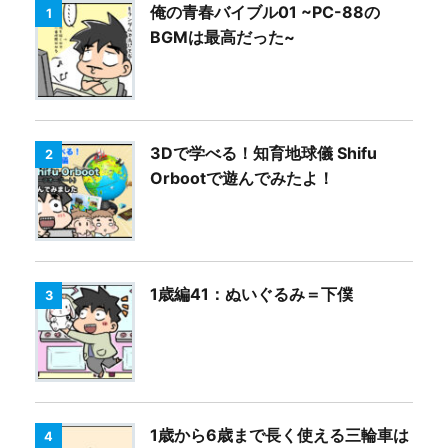
俺の青春バイブル01 ~PC-88の
1
BGMは最高だった~
3Dで学べる！知育地球儀 Shifu
2
Orbootで遊んでみたよ！
1歳編41：ぬいぐるみ＝下僕
3
1歳から6歳まで長く使える三輪車は
4