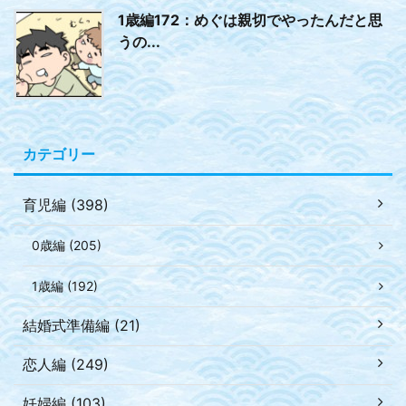
1歳編172：めぐは親切でやったんだと思
うの...
カテゴリー
育児編 (398)
0歳編 (205)
1歳編 (192)
結婚式準備編 (21)
恋人編 (249)
妊婦編 (103)