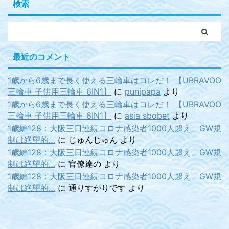
検索
最近のコメント
1歳から6歳まで長く使える三輪車はコレだ！ 【UBRAVOO
三輪車 子供用三輪車 6IN1】
に
punipapa
より
1歳から6歳まで長く使える三輪車はコレだ！ 【UBRAVOO
三輪車 子供用三輪車 6IN1】
に
asia sbobet
より
1歳編128：大阪三日連続コロナ感染者1000人超え、GW規
制は絶望的…
に
じゅんじゅん
より
1歳編128：大阪三日連続コロナ感染者1000人超え、GW規
制は絶望的…
に
官僚達の
より
1歳編128：大阪三日連続コロナ感染者1000人超え、GW規
制は絶望的…
に
通りすがりです
より