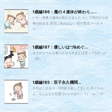
1歳編186：魔の４連休が終わり…...
いや～無事４連休が終わりました そして明日から仕
事が始まる 育児に休みはない 世の育児パパ＆マ
マ...
1歳編187：優しいはづ&めぐ...
まさかシールを食べさせられるとは思ってなかった
（笑） ...
1歳編185：双子永久機関...
今日はこれを４～5回繰り返してました めぐちゃ
ん…そんな立ち位置でいいのかい…？(´；ω；`)ｳ
ｯ…...