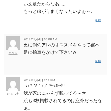
い文章だからなあ…。
もっと絵がうまくなりたいよぉ～。
返信
2012年7月4日 10:08 AM
更に例のアレのオススメをやって寝不
足に拍車をかけて下さいw
あひゃ
返信
2012年7月4日 1:14 PM
ヽ(*´∀｀)ノ ｷｬｯﾎｰｲ!!
我が家のにゃんず載ってる～☆
にゃっ太
絵も3枚掲載されてるのは意外だったな
ぁ。