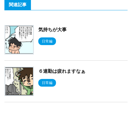
関連記事
気持ちが大事
日常編
６連勤は疲れますなぁ
日常編