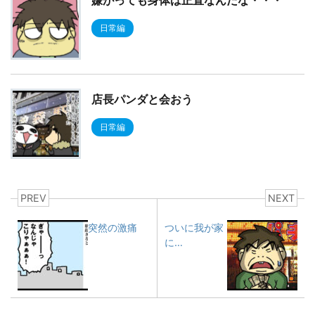
嫌がっても身体は正直なんだな・・・
日常編
店長パンダと会おう
日常編
PREV
NEXT
突然の激痛
ついに我が家
に…