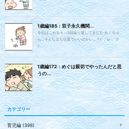
1歳編185：双子永久機関...
今日はこれを４～5回繰り返してました めぐちゃ
ん…そんな立ち位置でいいのかい…？(´；ω；`)ｳ
ｯ…...
1歳編172：めぐは親切でやったんだと思
うの...
カテゴリー
育児編 (398)