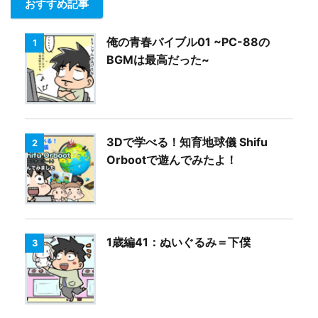
おすすめ記事
俺の青春バイブル01 ~PC-88の
1
BGMは最高だった~
3Dで学べる！知育地球儀 Shifu
2
Orbootで遊んでみたよ！
1歳編41：ぬいぐるみ＝下僕
3