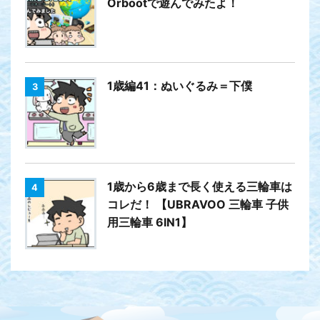
Orbootで遊んでみたよ！
1歳編41：ぬいぐるみ＝下僕
3
1歳から6歳まで長く使える三輪車は
4
コレだ！ 【UBRAVOO 三輪車 子供
用三輪車 6IN1】