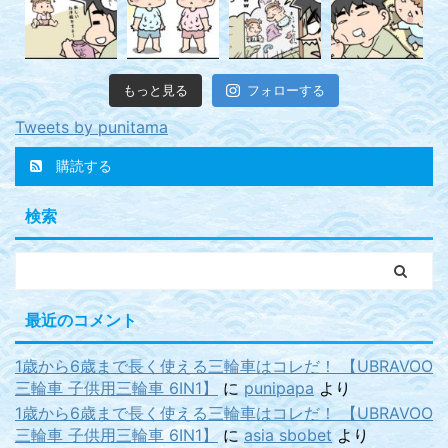
もっと見る
フォローする
Tweets by punitama
購読する
検索
最近のコメント
1歳から6歳まで長く使える三輪車はコレだ！ 【UBRAVOO
三輪車 子供用三輪車 6IN1】
に
punipapa
より
1歳から6歳まで長く使える三輪車はコレだ！ 【UBRAVOO
三輪車 子供用三輪車 6IN1】
に
asia sbobet
より