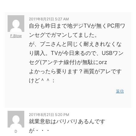
2011年8月21日 5:27 AM
自分も昨日まで地デジTVが無くPC用ワ
ンセグでガマンしてました。
F.Blow
が、プニさんと同じく耐えきれなくな
り購入。TVが今日来るので、USBワン
セグ(アンテナ線付)が無駄にorz
よかったら要ります？画質がアレです
けど＾＾：
返信
2011年8月21日 5:20 PM
就業意欲はバリバリあるんです
が・・・
D