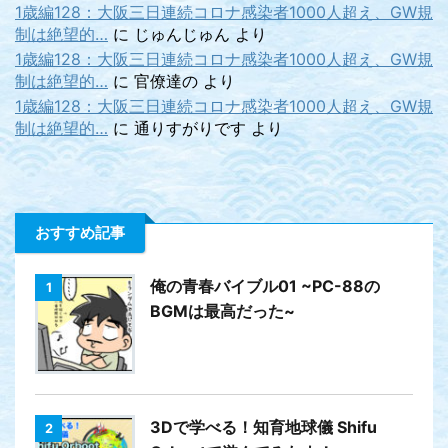
1歳編128：大阪三日連続コロナ感染者1000人超え、GW規
制は絶望的…
に
じゅんじゅん
より
1歳編128：大阪三日連続コロナ感染者1000人超え、GW規
制は絶望的…
に
官僚達の
より
1歳編128：大阪三日連続コロナ感染者1000人超え、GW規
制は絶望的…
に
通りすがりです
より
おすすめ記事
俺の青春バイブル01 ~PC-88の
1
BGMは最高だった~
3Dで学べる！知育地球儀 Shifu
2