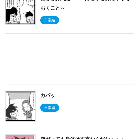
おくこと～
日常編
カパッ
日常編