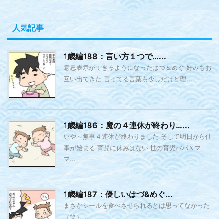
人気記事
1歳編188：言い方１つで…...
意思表示ができるようになったはづ＆めぐ 好みもお
互い出てきた 言ってる言葉も少しだけど理...
1歳編186：魔の４連休が終わり…...
いや～無事４連休が終わりました そして明日から仕
事が始まる 育児に休みはない 世の育児パパ＆マ
マ...
1歳編187：優しいはづ&めぐ...
まさかシールを食べさせられるとは思ってなかった
（笑） ...