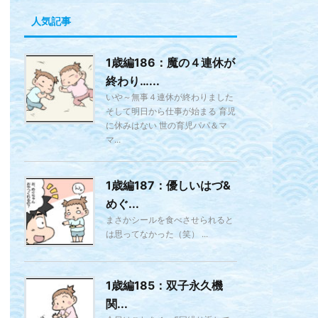
人気記事
1歳編186：魔の４連休が
終わり…...
いや～無事４連休が終わりました
そして明日から仕事が始まる 育児
に休みはない 世の育児パパ＆マ
マ...
1歳編187：優しいはづ&
めぐ...
まさかシールを食べさせられると
は思ってなかった（笑） ...
1歳編185：双子永久機
関...