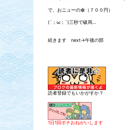
で、おニューの傘（７００円）
(´；ω；`)三秒で破局…
続きます next→午後の部
読者登録でもいかがすか？
1日1回ポチおねがいします