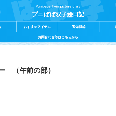
Punipapa Twin picture diary
プニぱぱ双子絵日記
編
おすすめアイテム
警備員編
お問合わせ等はこちらから
ー （午前の部）