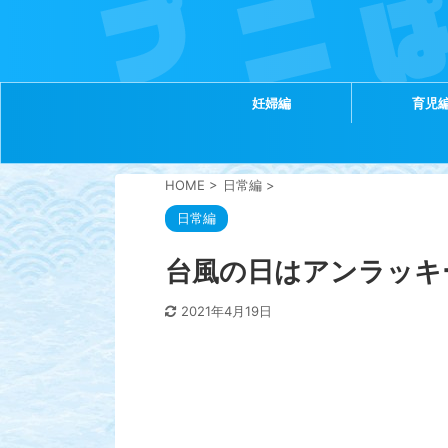
妊婦編
育児
HOME
>
日常編
>
日常編
台風の日はアンラッキ
2021年4月19日