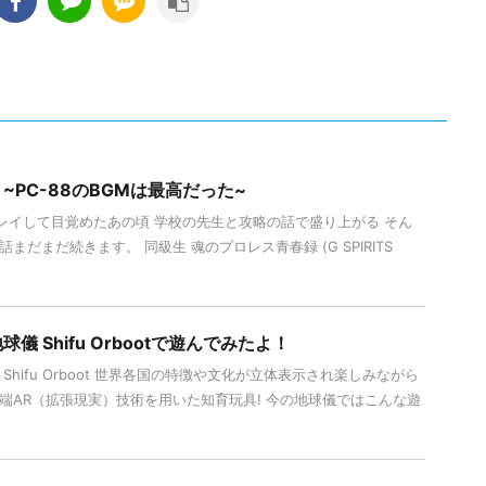
~PC-88のBGMは最高だった~
レイして目覚めたあの頃 学校の先生と攻略の話で盛り上がる そん
まだまだ続きます。 同級生 魂のプロレス青春録 (G SPIRITS
儀 Shifu Orbootで遊んでみたよ！
Shifu Orboot 世界各国の特徴や文化が立体表示され楽しみながら
端AR（拡張現実）技術を用いた知育玩具! 今の地球儀ではこんな遊