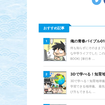
おすすめ記事
俺の青春バイブル01 
1
何も知らずにそのままプ
な中学ライフでした この話
BOOK) [単行本 ...
3Dで学べる！知育地球
2
3Dで学べる！知育地球儀 
学習できる地球儀。 最先
び方もできるん ...