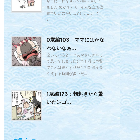
今日はこれを４～5回繰り返して
ました めぐちゃん…そんな立ち位
置でいいのかい…？(´；ω；`)ｳ
ｯ…...
0歳編103：ママにはかな
わないなぁ...
泣いているとすぐあやさなきゃっ
て思ってしまう自分でも澪は声質
でこれは寝ぐずりだと判断普段長
く接する時間が多いだ...
1歳編173：朝起きたら驚
いたンゴ...
カテゴリー