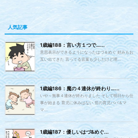
人気記事
1歳編188：言い方１つで…...
意思表示ができるようになったはづ＆めぐ 好みもお
互い出てきた 言ってる言葉も少しだけど理...
1歳編186：魔の４連休が終わり…...
いや～無事４連休が終わりました そして明日から仕
事が始まる 育児に休みはない 世の育児パパ＆マ
マ...
1歳編187：優しいはづ&めぐ...