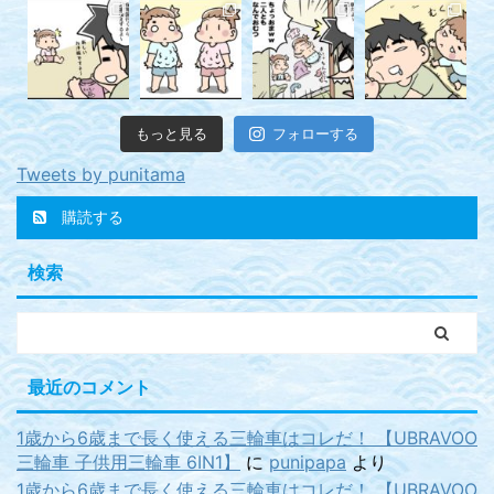
もっと見る
フォローする
Tweets by punitama
購読する
検索
最近のコメント
1歳から6歳まで長く使える三輪車はコレだ！ 【UBRAVOO
三輪車 子供用三輪車 6IN1】
に
punipapa
より
1歳から6歳まで長く使える三輪車はコレだ！ 【UBRAVOO