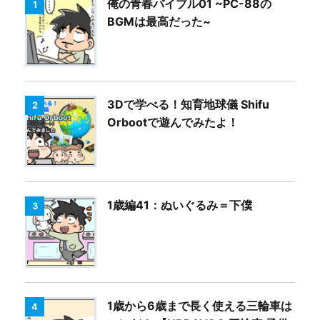
俺の青春バイブル01 ~PC-88の
1
BGMは最高だった~
3Dで学べる！知育地球儀 Shifu
2
Orbootで遊んでみたよ！
1歳編41：ぬいぐるみ＝下僕
3
1歳から6歳まで長く使える三輪車は
4