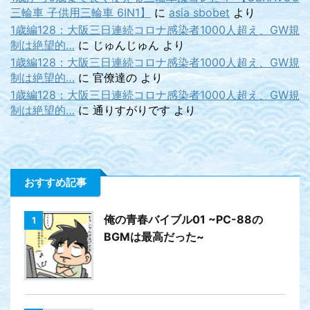
三輪車 子供用三輪車 6IN1】
に
asia sbobet
より
1歳編128：大阪三日連続コロナ感染者1000人超え、GW規
制は絶望的…
に
じゅんじゅん
より
1歳編128：大阪三日連続コロナ感染者1000人超え、GW規
制は絶望的…
に
官僚達の
より
1歳編128：大阪三日連続コロナ感染者1000人超え、GW規
制は絶望的…
に
通りすがりです
より
おすすめ記事
俺の青春バイブル01 ~PC-88の
1
BGMは最高だった~