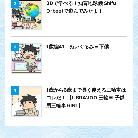
3Dで学べる！知育地球儀 Shifu
2
Orbootで遊んでみたよ！
1歳編41：ぬいぐるみ＝下僕
3
1歳から6歳まで長く使える三輪車は
4
コレだ！ 【UBRAVOO 三輪車 子供
用三輪車 6IN1】