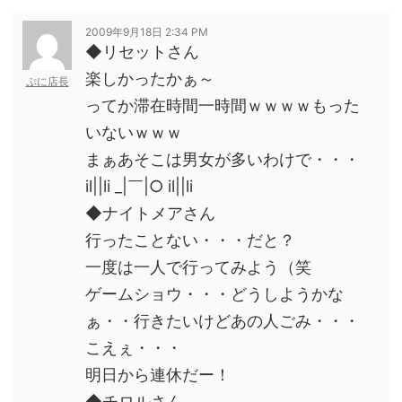
2009年9月18日 2:34 PM
◆リセットさん
楽しかったかぁ～
ぷに店長
ってか滞在時間一時間ｗｗｗｗもった
いないｗｗｗ
まぁあそこは男女が多いわけで・・・
il||li _|￣|○ il||li
◆ナイトメアさん
行ったことない・・・だと？
一度は一人で行ってみよう（笑
ゲームショウ・・・どうしようかな
ぁ・・行きたいけどあの人ごみ・・・
こえぇ・・・
明日から連休だー！
◆チロルさん