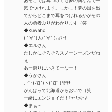
あそこでは耳つけても夢の国なんで平
気でつけれます。しかし！夢の国を出
てからどこまで耳をつけれるかがその
人の勇者ぶりがわかります（笑
◆Kuwaho
( ﾟ∀ﾟ)人(ﾟ∀ﾟ )ﾅｶﾏｰ!
◆エルさん
たしかにそろそろスノーシーズンだね
ぇ
あー滑りにいきてーなー！
◆うかさん
｡･ﾟ･(ﾉД`)ヽ(ﾟДﾟ )ﾖﾁﾖﾁ
がんばって北海道からおいで（笑
一緒にエンジョイだ！ｷｬｰﾐｯｷｰ♪
◆まぁ～