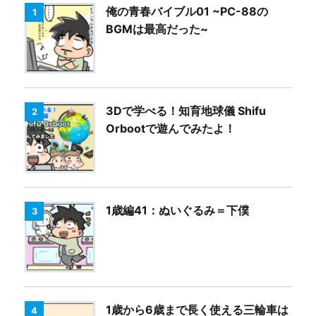
俺の青春バイブル01 ~PC-88の
1
BGMは最高だった~
3Dで学べる！知育地球儀 Shifu
2
Orbootで遊んでみたよ！
1歳編41：ぬいぐるみ＝下僕
3
1歳から6歳まで長く使える三輪車は
4