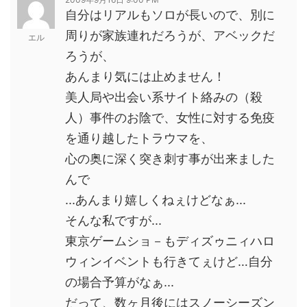
自分はリアルもソロが長いので、別に
周りが家族連れだろうが、アベックだ
エル
ろうが、
あんまり気には止めません！
美人局や出会い系サイト絡みの（殺
人）事件のお陰で、女性に対する免疫
を通り越したトラウマを、
心の奥に深く突き刺す事が出来ました
んで
...あんまり嬉しくねぇけどなぁ...
そんな私ですが...
東京ゲームショ－もディズゥニィハロ
ウィンイベントも行きてぇけど…自分
の場合予算がなぁ...
だって、数ヶ月後にはスノーシーズン