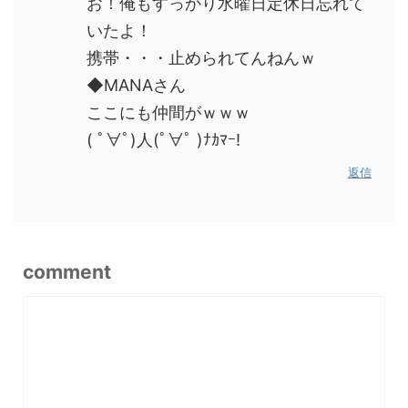
お！俺もすっかり水曜日定休日忘れて
いたよ！
携帯・・・止められてんねんｗ
◆MANAさん
ここにも仲間がｗｗｗ
( ﾟ∀ﾟ)人(ﾟ∀ﾟ )ﾅｶﾏｰ!
返信
comment