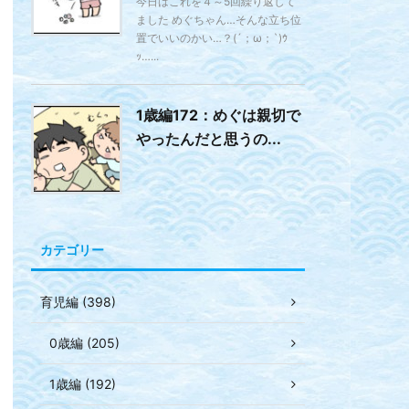
今日はこれを４～5回繰り返して
ました めぐちゃん…そんな立ち位
置でいいのかい…？(´；ω；`)ｳ
ｯ…...
1歳編172：めぐは親切で
やったんだと思うの...
カテゴリー
育児編 (398)
0歳編 (205)
1歳編 (192)