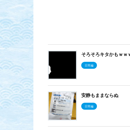
そろそろキタかもｗｗ
日常編
安静もままならぬ
日常編