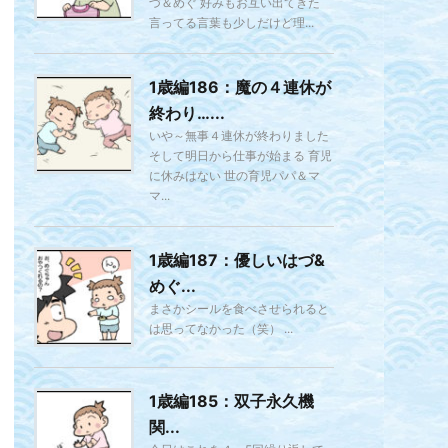
づ＆めぐ 好みもお互い出てきた
言ってる言葉も少しだけど理...
1歳編186：魔の４連休が
終わり…...
いや～無事４連休が終わりました
そして明日から仕事が始まる 育児
に休みはない 世の育児パパ＆マ
マ...
1歳編187：優しいはづ&
めぐ...
まさかシールを食べさせられると
は思ってなかった（笑） ...
1歳編185：双子永久機
関...