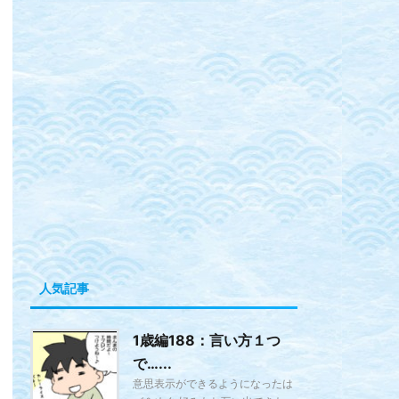
人気記事
1歳編188：言い方１つ
で…...
意思表示ができるようになったは