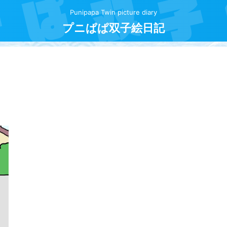
Punipapa Twin picture diary
プニぱぱ双子絵日記