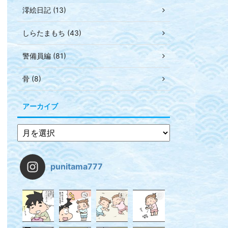
澪絵日記 (13)
しらたまもち (43)
警備員編 (81)
骨 (8)
アーカイブ
punitama777