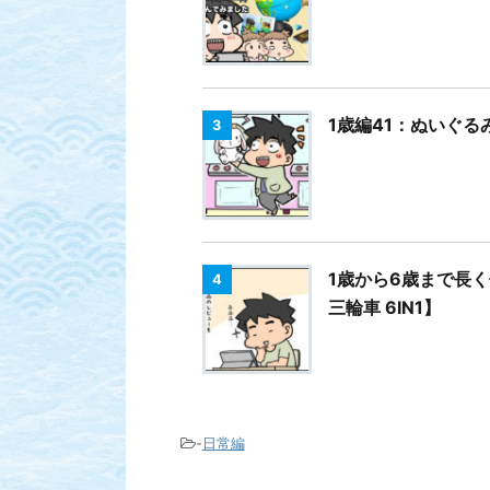
1歳編41：ぬいぐる
3
1歳から6歳まで長く
4
三輪車 6IN1】
-
日常編