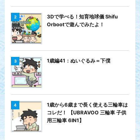
3Dで学べる！知育地球儀 Shifu
2
Orbootで遊んでみたよ！
1歳編41：ぬいぐるみ＝下僕
3
1歳から6歳まで長く使える三輪車は
4
コレだ！ 【UBRAVOO 三輪車 子供
用三輪車 6IN1】