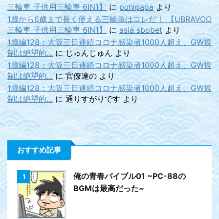
三輪車 子供用三輪車 6IN1】
に
punipapa
より
1歳から6歳まで長く使える三輪車はコレだ！ 【UBRAVOO
三輪車 子供用三輪車 6IN1】
に
asia sbobet
より
1歳編128：大阪三日連続コロナ感染者1000人超え、GW規
制は絶望的…
に
じゅんじゅん
より
1歳編128：大阪三日連続コロナ感染者1000人超え、GW規
制は絶望的…
に
官僚達の
より
1歳編128：大阪三日連続コロナ感染者1000人超え、GW規
制は絶望的…
に
通りすがりです
より
おすすめ記事
俺の青春バイブル01 ~PC-88の
1
BGMは最高だった~