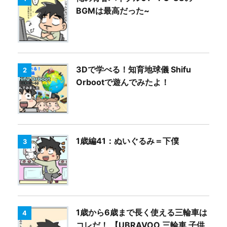
BGMは最高だった~
3Dで学べる！知育地球儀 Shifu
2
Orbootで遊んでみたよ！
1歳編41：ぬいぐるみ＝下僕
3
1歳から6歳まで長く使える三輪車は
4
コレだ！ 【UBRAVOO 三輪車 子供