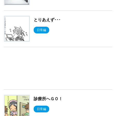
とりあえず･･･
日常編
診療所へＧＯ！
日常編