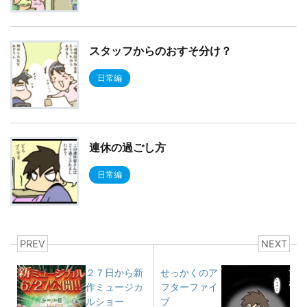
スタッフからのおすそ分け？
日常編
連休の過ごし方
日常編
PREV
NEXT
２７日から新
せっかくのア
作ミュージカ
フターファイ
ルショー
ブ