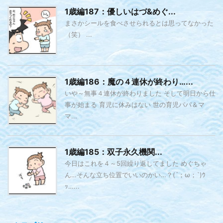
1歳編187：優しいはづ&めぐ...
まさかシールを食べさせられるとは思ってなかった
（笑） ...
1歳編186：魔の４連休が終わり…...
いや～無事４連休が終わりました そして明日から仕
事が始まる 育児に休みはない 世の育児パパ＆マ
マ...
1歳編185：双子永久機関...
今日はこれを４～5回繰り返してました めぐちゃ
ん…そんな立ち位置でいいのかい…？(´；ω；`)ｳ
ｯ…...