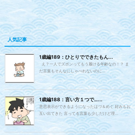
人気記事
1歳編189：ひとりでできたもん...
え？一人でズボンってもう履ける年齢なの！？ ま
だ言葉もそんなにしゃべれないのに...
1歳編188：言い方１つで…...
意思表示ができるようになったはづ＆めぐ 好みもお
互い出てきた 言ってる言葉も少しだけど理...