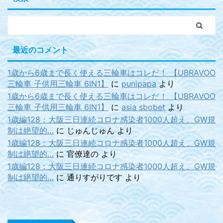
最近のコメント
1歳から6歳まで長く使える三輪車はコレだ！ 【UBRAVOO
三輪車 子供用三輪車 6IN1】
に
punipapa
より
1歳から6歳まで長く使える三輪車はコレだ！ 【UBRAVOO
三輪車 子供用三輪車 6IN1】
に
asia sbobet
より
1歳編128：大阪三日連続コロナ感染者1000人超え、GW規
制は絶望的…
に
じゅんじゅん
より
1歳編128：大阪三日連続コロナ感染者1000人超え、GW規
制は絶望的…
に
官僚達の
より
1歳編128：大阪三日連続コロナ感染者1000人超え、GW規
制は絶望的…
に
通りすがりです
より