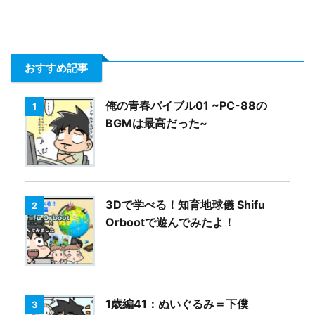
おすすめ記事
俺の青春バイブル01 ~PC-88の
1
BGMは最高だった~
3Dで学べる！知育地球儀 Shifu
2
Orbootで遊んでみたよ！
1歳編41：ぬいぐるみ＝下僕
3