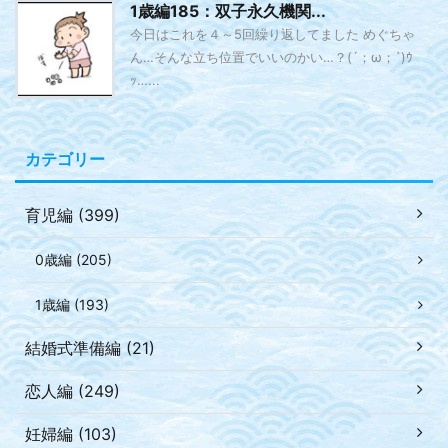
1歳編185：双子永久機関...
今日はこれを４～5回繰り返してました めぐちゃ
ん…そんな立ち位置でいいのかい…？(´；ω；`)ｳ
ｯ…...
カテゴリー
育児編 (399)
0歳編 (205)
1歳編 (193)
結婚式準備編 (21)
恋人編 (249)
妊婦編 (103)