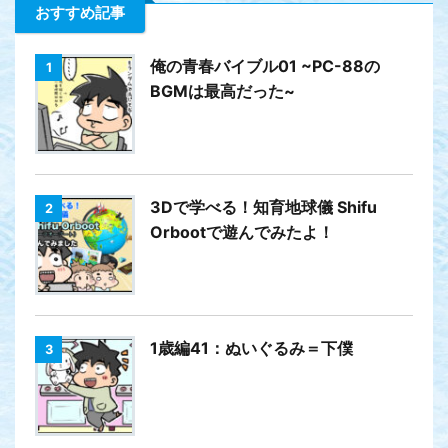
おすすめ記事
俺の青春バイブル01 ~PC-88の
1
BGMは最高だった~
3Dで学べる！知育地球儀 Shifu
2
Orbootで遊んでみたよ！
1歳編41：ぬいぐるみ＝下僕
3