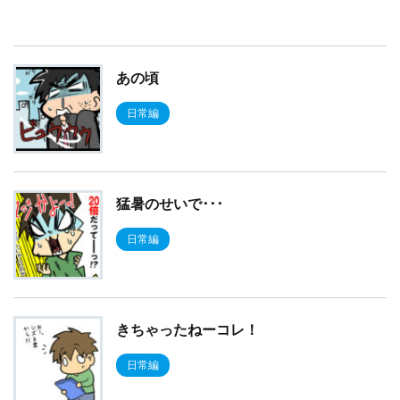
あの頃
日常編
猛暑のせいで･･･
日常編
きちゃったねーコレ！
日常編