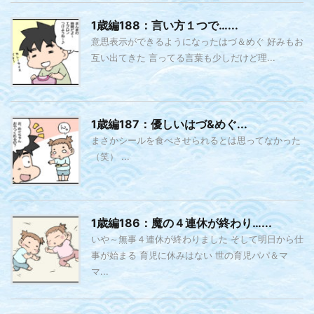
1歳編188：言い方１つで…...
意思表示ができるようになったはづ＆めぐ 好みもお
互い出てきた 言ってる言葉も少しだけど理...
1歳編187：優しいはづ&めぐ...
まさかシールを食べさせられるとは思ってなかった
（笑） ...
1歳編186：魔の４連休が終わり…...
いや～無事４連休が終わりました そして明日から仕
事が始まる 育児に休みはない 世の育児パパ＆マ
マ...