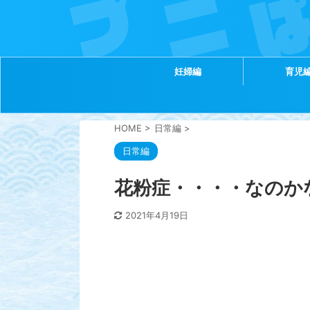
妊婦編
育児
HOME
>
日常編
>
日常編
花粉症・・・・なのか
2021年4月19日