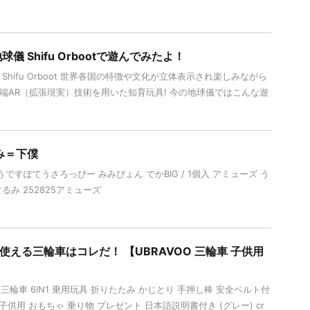
儀 Shifu Orbootで遊んでみたよ！
Shifu Orboot 世界各国の特徴や文化が立体表示され楽しみながら
端AR（拡張現実）技術を用いた知育玩具! 今の地球儀ではこんな遊
み＝下僕
すぽてうさろっぴー みみぴょん でかBIG / 1個入 アミューズ う
るみ 252825アミューズ
使える三輪車はコレだ！ 【UBRAVOO 三輪車 子供用
用三輪車 6IN1 乗用玩具 折りたたみ かじとり 手押し棒 安全ベルト付
子供用 おもちゃ 乗り物 プレゼント 日本語説明書付き (グレー) cr