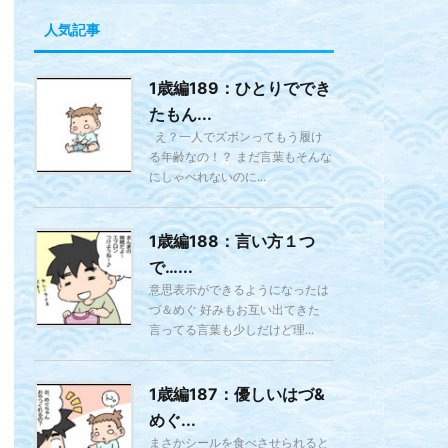
人気記事
1歳編189：ひとりででき
たもん...
え？一人でズボンってもう履け
る年齢なの！？ まだ言葉もそんな
にしゃべれないのに...
1歳編188：言い方１つ
で…...
意思表示ができるようになったは
づ＆めぐ 好みもお互い出てきた
言ってる言葉も少しだけど理...
1歳編187：優しいはづ&
めぐ...
まさかシールを食べさせられると