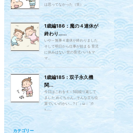
は思ってなかった（笑） ...
1歳編186：魔の４連休が
終わり…...
いや～無事４連休が終わりました
そして明日から仕事が始まる 育児
に休みはない 世の育児パパ＆マ
マ...
1歳編185：双子永久機
関...
今日はこれを４～5回繰り返して
ました めぐちゃん…そんな立ち位
置でいいのかい…？(´；ω；`)ｳ
ｯ…...
カテゴリー