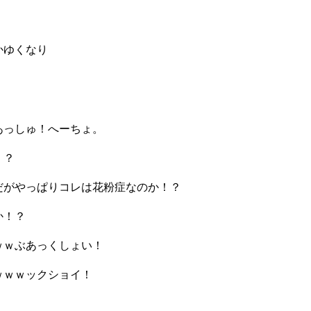
かゆくなり
あっしゅ！へーちょ。
・？
だがやっぱりコレは花粉症なのか！？
か！？
ｗｗぶあっくしょい！
ｗｗｗックショイ！
！