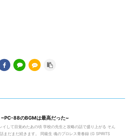
~PC-88のBGMは最高だった~
レイして目覚めたあの頃 学校の先生と攻略の話で盛り上がる そん
まだまだ続きます。 同級生 魂のプロレス青春録 (G SPIRITS