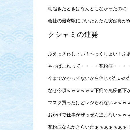
朝起きたときはなんともなかったのに
会社の最寄駅についたとたん突然鼻が
クシャミの連発
ぶえっきゅしょい！へっくしょい！ぶ
やっぱこれって・・・・花粉症・・・
今までかかってないから信じがたいの
なぜ今頃ｗｗｗｗｗｗ下痢で免疫低下
マスク買ったけどレジられないｗｗｗ
おかげで仕事がぜっぜん進まないｗｗ
花粉症なんかきらいだぁぁぁぁぁぁぁ