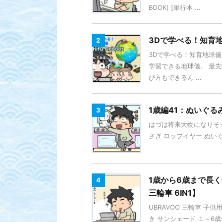
BOOK) [単行本 ...
3Dで学べる！知育地球
2
3Dで学べる！知育地球儀 
学習できる地球儀。 最先
び方もできるん ...
1歳編41：ぬいぐる
3
はづは将来大物になりそうで
さぎ ロップイヤー ぬいぐ
1歳から6歳まで長く
4
三輪車 6IN1】
UBRAVOO 三輪車 子供
き サンシェード １～6歳