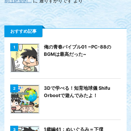
制は絶望的…
に
通りすがりです
より
おすすめ記事
俺の青春バイブル01 ~PC-88の
1
BGMは最高だった~
3Dで学べる！知育地球儀 Shifu
2
Orbootで遊んでみたよ！
1歳編41：ぬいぐるみ＝下僕
3