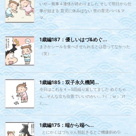
いや～無事４連休が終わりました そして明日から仕
事が始まる 育児に休みはない 世の育児パパ＆マ
マ...
1歳編187：優しいはづ&めぐ...
まさかシールを食べさせられるとは思ってなかった
（笑） ...
1歳編185：双子永久機関...
今日はこれを４～5回繰り返してました めぐちゃ
ん…そんな立ち位置でいいのかい…？(´；ω；`)ｳ
ｯ…...
1歳編175：端から端へ...
とにかくはづちゃん朝起きるとご機嫌斜め💦 ...