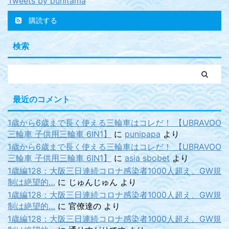
Tweets by punitama
購読する
検索
最近のコメント
1歳から6歳まで長く使える三輪車はコレだ！ 【UBRAVOO
三輪車 子供用三輪車 6IN1】
に
punipapa
より
1歳から6歳まで長く使える三輪車はコレだ！ 【UBRAVOO
三輪車 子供用三輪車 6IN1】
に
asia sbobet
より
1歳編128：大阪三日連続コロナ感染者1000人超え、GW規
制は絶望的…
に
じゅんじゅん
より
1歳編128：大阪三日連続コロナ感染者1000人超え、GW規
制は絶望的…
に
官僚達の
より
1歳編128：大阪三日連続コロナ感染者1000人超え、GW規