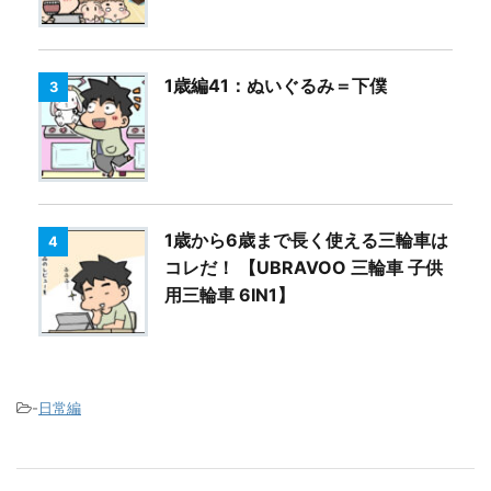
1歳編41：ぬいぐるみ＝下僕
3
1歳から6歳まで長く使える三輪車は
4
コレだ！ 【UBRAVOO 三輪車 子供
用三輪車 6IN1】
-
日常編