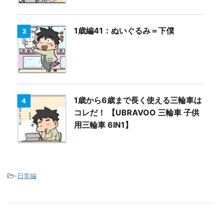
1歳編41：ぬいぐるみ＝下僕
3
1歳から6歳まで長く使える三輪車は
4
コレだ！ 【UBRAVOO 三輪車 子供
用三輪車 6IN1】
-
日常編