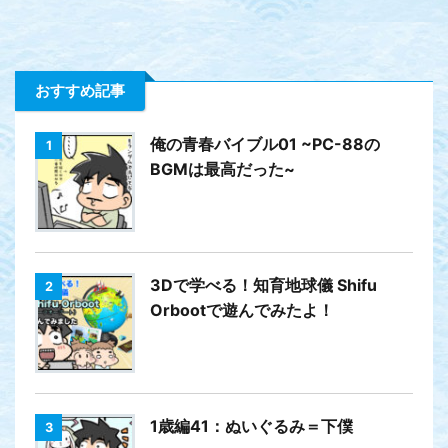
おすすめ記事
俺の青春バイブル01 ~PC-88の
1
BGMは最高だった~
3Dで学べる！知育地球儀 Shifu
2
Orbootで遊んでみたよ！
1歳編41：ぬいぐるみ＝下僕
3