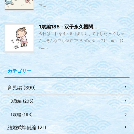
マ...
1歳編185：双子永久機関...
今日はこれを４～5回繰り返してました めぐちゃ
ん…そんな立ち位置でいいのかい…？(´；ω；`)ｳ
ｯ…...
カテゴリー
育児編 (399)
0歳編 (205)
1歳編 (193)
結婚式準備編 (21)