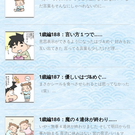
だ言葉もそんなにしゃべれないのに...
1歳編188：言い方１つで…...
意思表示ができるようになったはづ＆めぐ 好みもお
互い出てきた 言ってる言葉も少しだけど理...
1歳編187：優しいはづ&めぐ...
まさかシールを食べさせられるとは思ってなかった
（笑） ...
1歳編186：魔の４連休が終わり…...
いや～無事４連休が終わりました そして明日から仕
事が始まる 育児に休みはない 世の育児パパ＆マ