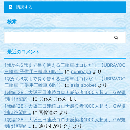
購読する
検索
最近のコメント
1歳から6歳まで長く使える三輪車はコレだ！ 【UBRAVOO
三輪車 子供用三輪車 6IN1】
に
punipapa
より
1歳から6歳まで長く使える三輪車はコレだ！ 【UBRAVOO
三輪車 子供用三輪車 6IN1】
に
asia sbobet
より
1歳編128：大阪三日連続コロナ感染者1000人超え、GW規
制は絶望的…
に
じゅんじゅん
より
1歳編128：大阪三日連続コロナ感染者1000人超え、GW規
制は絶望的…
に
官僚達の
より
1歳編128：大阪三日連続コロナ感染者1000人超え、GW規
制は絶望的…
に
通りすがりです
より