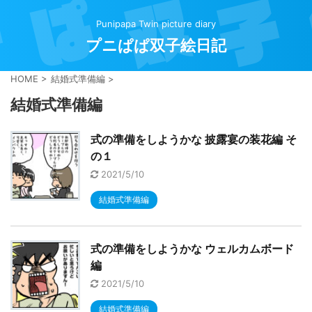
Punipapa Twin picture diary
プニぱぱ双子絵日記
HOME
>
結婚式準備編
>
結婚式準備編
式の準備をしようかな 披露宴の装花編 そ
の１
2021/5/10
結婚式準備編
式の準備をしようかな ウェルカムボード
編
2021/5/10
結婚式準備編