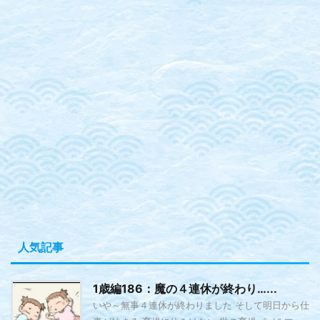
人気記事
1歳編186：魔の４連休が終わり…...
いや～無事４連休が終わりました そして明日から仕