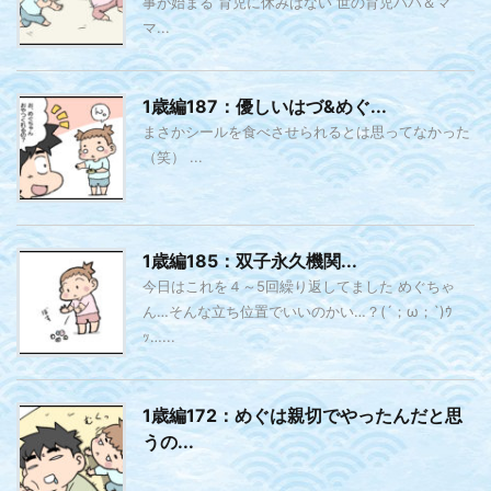
事が始まる 育児に休みはない 世の育児パパ＆マ
マ...
1歳編187：優しいはづ&めぐ...
まさかシールを食べさせられるとは思ってなかった
（笑） ...
1歳編185：双子永久機関...
今日はこれを４～5回繰り返してました めぐちゃ
ん…そんな立ち位置でいいのかい…？(´；ω；`)ｳ
ｯ…...
1歳編172：めぐは親切でやったんだと思
うの...