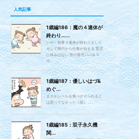
人気記事
1歳編186：魔の４連休が
終わり…...
いや～無事４連休が終わりました
そして明日から仕事が始まる 育児
に休みはない 世の育児パパ＆マ
マ...
1歳編187：優しいはづ&
めぐ...
まさかシールを食べさせられると
は思ってなかった（笑） ...
1歳編185：双子永久機
関...