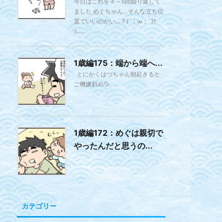
今日はこれを４～5回繰り返して
ました めぐちゃん…そんな立ち位
置でいいのかい…？(´；ω；`)ｳ
ｯ…...
1歳編175：端から端へ...
とにかくはづちゃん朝起きると
ご機嫌斜め💦 ...
1歳編172：めぐは親切で
やったんだと思うの...
カテゴリー