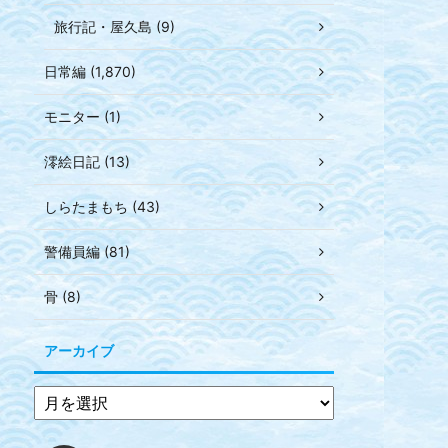
旅行記・屋久島 (9)
日常編 (1,870)
モニター (1)
澪絵日記 (13)
しらたまもち (43)
警備員編 (81)
骨 (8)
アーカイブ