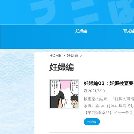
妊婦編
育児
HOME
>
妊婦編
>
妊婦編
妊婦編03：妊娠検査薬
2021/5/10
検査薬の結果、「妊娠の可能
素直に喜ぶには早い病院で
【第2類医薬品】ドゥーテス .
妊婦編