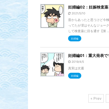
妊婦編02：妊娠検査薬
2021/5/10
昔からあったと思うけど今
ってたが澪はそんなジョー
して検査薬に目を通す【第 ..
妊婦編
妊婦編01：重大発表で
2019/4/5
真実は次週
妊婦編
« Prev