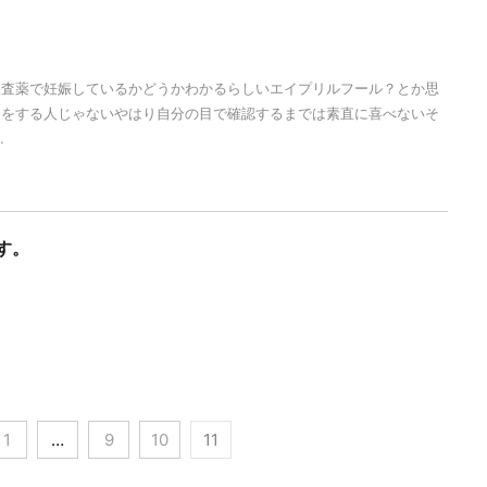
検査薬で妊娠しているかどうかわかるらしいエイプリルフール？とか思
クをする人じゃないやはり自分の目で確認するまでは素直に喜べないそ
.
す。
1
…
9
10
11