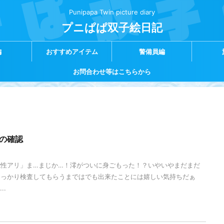
Punipapa Twin picture diary
プニぱぱ双子絵日記
編
おすすめアイテム
警備員編
お問合わせ等はこちらから
の確認
性アリ」ま…まじか…！澪がついに身ごもった！？いやいやまだまだ
しっかり検査してもらうまではでも出来たことには嬉しい気持ちだぁ
..